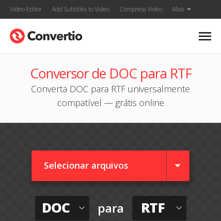
Video Editor
Add Subtitles to Video
Compress Video
Mais
Conversor de DOC para RTF
Converta DOC para RTF universalmente
compatível — grátis online
Selecionar arquivos
DOC
RTF
para