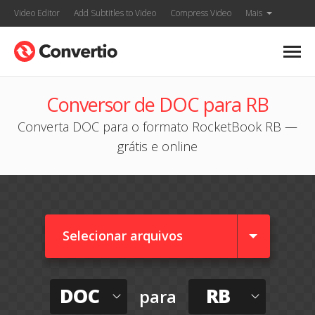
Video Editor
Add Subtitles to Video
Compress Video
Mais
Conversor de DOC para RB
Converta DOC para o formato RocketBook RB —
grátis e online
Selecionar arquivos
DOC
RB
para