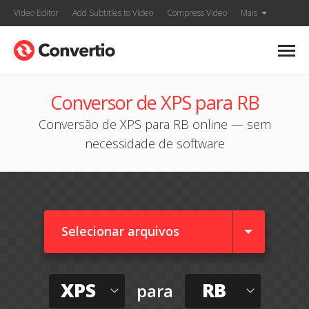
Video Editor
Add Subtitles to Video
Compress Video
Mais
Conversor de XPS para RB
Conversão de XPS para RB online — sem
necessidade de software
Selecionar arquivos
XPS
RB
para