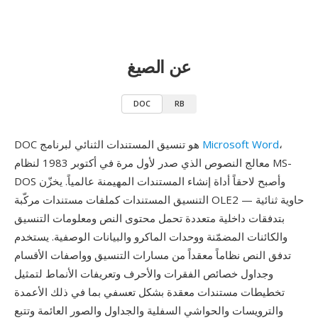
عن الصيغ
DOC
RB
،
Microsoft Word
DOC هو تنسيق المستندات الثنائي لبرنامج
معالج النصوص الذي صدر لأول مرة في أكتوبر 1983 لنظام MS-
DOS وأصبح لاحقاً أداة إنشاء المستندات المهيمنة عالمياً. يخزّن
التنسيق المستندات كملفات مستندات مركّبة OLE2 — حاوية ثنائية
بتدفقات داخلية متعددة تحمل محتوى النص ومعلومات التنسيق
والكائنات المضمّنة ووحدات الماكرو والبيانات الوصفية. يستخدم
تدفق النص نظاماً معقداً من مسارات التنسيق وواصفات الأقسام
وجداول خصائص الفقرات والأحرف وتعريفات الأنماط لتمثيل
تخطيطات مستندات معقدة بشكل تعسفي بما في ذلك الأعمدة
والترويسات والحواشي السفلية والجداول والصور العائمة وتتبع