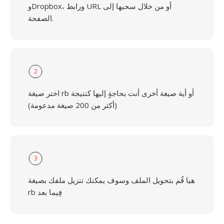
وDropbox، ورابط URL أو من خلال سحبها إلى
الصفحة.
2
اختر صيغة rb أو أية صيغة أخرى أنت بحاجةٍ إليها كنتيجة
(أكثر من 200 صيغة مدعومة)
3
هيا قُم بتحويل الملف وسوف يمكنك تنزيل ملفك بصيغة
rb فِيما بعد