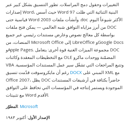
التغييرات وحقول دمج المراسلات. تطور التنسيق بشكل كبير عبر
إصدارات Word، حيث أسس Word 97 البنية الثنائية التي ظلت
قياسية حتى Word 2003 وأنشأت ملفات .doc الأكثر شيوعاً اليوم.
من أبرز مزاياه التوافق شبه العالمي — يمكن فتح ملفات DOC
بواسطة كل معالج نصوص وعارض مستندات رئيسي عبر جميع
المنصات، من Microsoft Office إلى LibreOffice وGoogle Docs
وApple Pages. مجموعة الميزات الغنية قوة أخرى: يتعامل DOC
مع التخطيطات المعقدة وكائنات OLE المضمّنة ووحدات ماكرو
VBA وتتبع المراجعات التي تشغّل سير عمل المستندات المؤسسية.
المبني على XML مع
DOCX
رغم أن مايكروسوفت قدّمت تنسيق
Office 2007، يظل DOC حاضراً بكثافة في أرشيفات المستندات
الموجودة ويستمر إنتاجه في المؤسسات التي تحافظ على التوافق
مع تثبيتات Word الأقدم.
Microsoft
:
المطوّر
الإصدار الأول
: أكتوبر ١٩٨٣