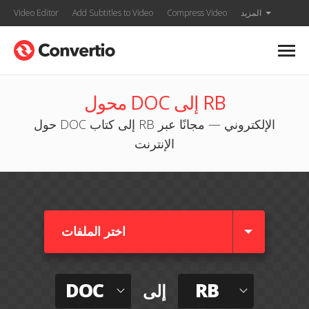
المزيد
Compress Video
Add Subtitles to Video
Video Editor
محول DOC إلى RB
حول DOC إلى كتاب RB الإلكتروني — مجانًا عبر
الإنترنت
اختر الملفات
DOC
RB
إلى