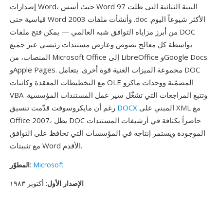
إصدارات Word، حيث أسس Word 97 البنية الثنائية التي ظلت
قياسية حتى Word 2003 وأنشأت ملفات .doc الأكثر شيوعاً اليوم.
من أبرز مزاياه التوافق شبه العالمي — يمكن فتح ملفات DOC
بواسطة كل معالج نصوص وعارض مستندات رئيسي عبر جميع
المنصات، من Microsoft Office إلى LibreOffice وGoogle Docs
وApple Pages. مجموعة الميزات الغنية قوة أخرى: يتعامل DOC
مع التخطيطات المعقدة وكائنات OLE المضمّنة ووحدات ماكرو
VBA وتتبع المراجعات التي تشغّل سير عمل المستندات المؤسسية.
المبني على XML مع
DOCX
رغم أن مايكروسوفت قدّمت تنسيق
Office 2007، يظل DOC حاضراً بكثافة في أرشيفات المستندات
الموجودة ويستمر إنتاجه في المؤسسات التي تحافظ على التوافق
مع تثبيتات Word الأقدم.
Microsoft
:
المطوّر
الإصدار الأول
: أكتوبر ١٩٨٣