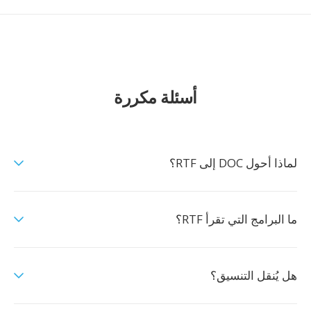
أسئلة مكررة
لماذا أحول DOC إلى RTF؟
ما البرامج التي تقرأ RTF؟
هل يُنقل التنسيق؟