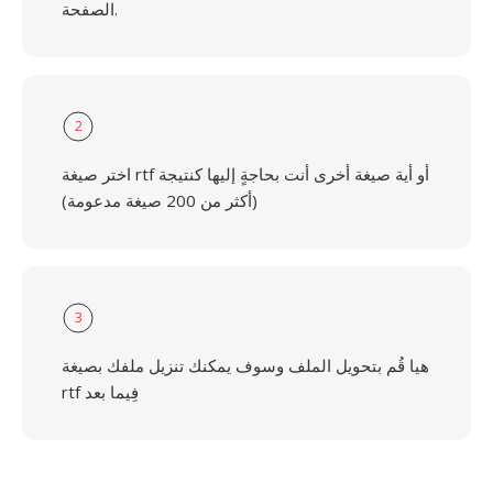
الصفحة.
2
اختر صيغة rtf أو أية صيغة أخرى أنت بحاجةٍ إليها كنتيجة
(أكثر من 200 صيغة مدعومة)
3
هيا قُم بتحويل الملف وسوف يمكنك تنزيل ملفك بصيغة
rtf فِيما بعد