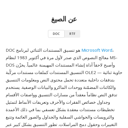
عن الصيغ
DOC
RTF
،
Microsoft Word
DOC هو تنسيق المستندات الثنائي لبرنامج
معالج النصوص الذي صدر لأول مرة في أكتوبر 1983 لنظام MS-
DOS وأصبح لاحقاً أداة إنشاء المستندات المهيمنة عالمياً. يخزّن
التنسيق المستندات كملفات مستندات مركّبة OLE2 — حاوية ثنائية
بتدفقات داخلية متعددة تحمل محتوى النص ومعلومات التنسيق
والكائنات المضمّنة ووحدات الماكرو والبيانات الوصفية. يستخدم
تدفق النص نظاماً معقداً من مسارات التنسيق وواصفات الأقسام
وجداول خصائص الفقرات والأحرف وتعريفات الأنماط لتمثيل
تخطيطات مستندات معقدة بشكل تعسفي بما في ذلك الأعمدة
والترويسات والحواشي السفلية والجداول والصور العائمة وتتبع
التغييرات وحقول دمج المراسلات. تطور التنسيق بشكل كبير عبر