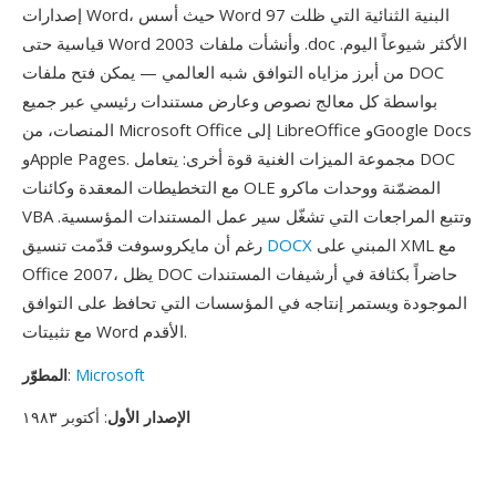
إصدارات Word، حيث أسس Word 97 البنية الثنائية التي ظلت
قياسية حتى Word 2003 وأنشأت ملفات .doc الأكثر شيوعاً اليوم.
من أبرز مزاياه التوافق شبه العالمي — يمكن فتح ملفات DOC
بواسطة كل معالج نصوص وعارض مستندات رئيسي عبر جميع
المنصات، من Microsoft Office إلى LibreOffice وGoogle Docs
وApple Pages. مجموعة الميزات الغنية قوة أخرى: يتعامل DOC
مع التخطيطات المعقدة وكائنات OLE المضمّنة ووحدات ماكرو
VBA وتتبع المراجعات التي تشغّل سير عمل المستندات المؤسسية.
المبني على XML مع
DOCX
رغم أن مايكروسوفت قدّمت تنسيق
Office 2007، يظل DOC حاضراً بكثافة في أرشيفات المستندات
الموجودة ويستمر إنتاجه في المؤسسات التي تحافظ على التوافق
مع تثبيتات Word الأقدم.
Microsoft
:
المطوّر
الإصدار الأول
: أكتوبر ١٩٨٣