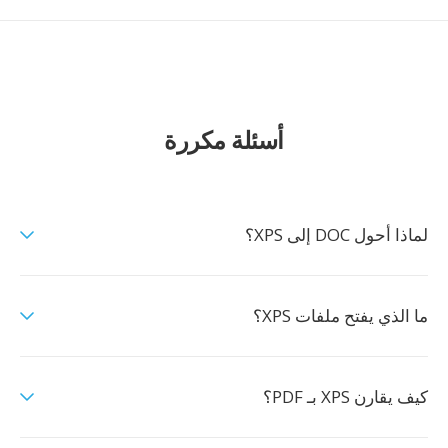
أسئلة مكررة
لماذا أحول DOC إلى XPS؟
ما الذي يفتح ملفات XPS؟
كيف يقارن XPS بـ PDF؟