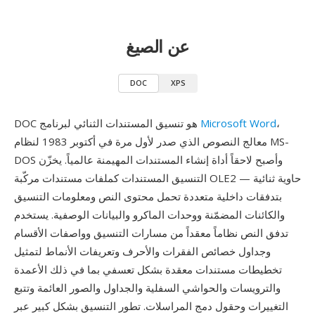
عن الصيغ
DOC
XPS
،
Microsoft Word
DOC هو تنسيق المستندات الثنائي لبرنامج
معالج النصوص الذي صدر لأول مرة في أكتوبر 1983 لنظام MS-
DOS وأصبح لاحقاً أداة إنشاء المستندات المهيمنة عالمياً. يخزّن
التنسيق المستندات كملفات مستندات مركّبة OLE2 — حاوية ثنائية
بتدفقات داخلية متعددة تحمل محتوى النص ومعلومات التنسيق
والكائنات المضمّنة ووحدات الماكرو والبيانات الوصفية. يستخدم
تدفق النص نظاماً معقداً من مسارات التنسيق وواصفات الأقسام
وجداول خصائص الفقرات والأحرف وتعريفات الأنماط لتمثيل
تخطيطات مستندات معقدة بشكل تعسفي بما في ذلك الأعمدة
والترويسات والحواشي السفلية والجداول والصور العائمة وتتبع
التغييرات وحقول دمج المراسلات. تطور التنسيق بشكل كبير عبر