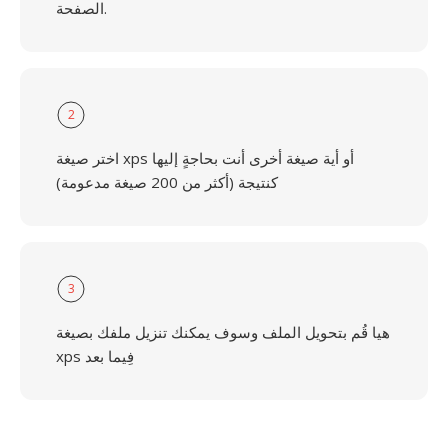
الصفحة.
2
اختر صيغة xps أو أية صيغة أخرى أنت بحاجةٍ إليها
كنتيجة (أكثر من 200 صيغة مدعومة)
3
هيا قُم بتحويل الملف وسوف يمكنك تنزيل ملفك بصيغة
xps فِيما بعد