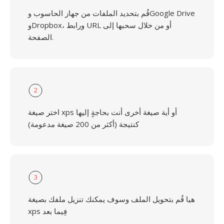
قُم بتحديد الملفات من جهاز الحاسوب وGoogle Drive
وDropbox، ورابط URL أو من خلال سحبها إلى
الصفحة.
2
اختر صيغة xps أو أية صيغة أخرى أنت بحاجةٍ إليها
كنتيجة (أكثر من 200 صيغة مدعومة)
3
هيا قُم بتحويل الملف وسوف يمكنك تنزيل ملفك بصيغة
xps فِيما بعد