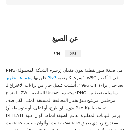
عن الصيغ
PNG
XPS
PNG (رسوم الشبكة المحمولة) هي صيغة صور نقطية بدون فقدان
ونُشرت كتوصية W3C في 1 أكتوبر
مجموعة تطوير PNG
طورتها
1996، أُنشئت كبديل خالٍ من براءات الاختراع لـ GIF بعد جدل براءة
اختراع LZW الخاصة بـ Unisys. تستخدم PNG سلسلة ضغط من
مرحلتين: مرشح تنبؤ يختار المعالجة المسبقة المثلى لكل صف
(بدون، أو طرح، أو أعلى، أو متوسط، أو Paeth)، ثم ضغط
DEFLATE يرمز البيانات المفلترة. تدعم الصيغة أنماط ألوان غنية
— تدرج رمادي بعمق 1/2/4/8/16 بت، وألوان حقيقية 8/16 بت