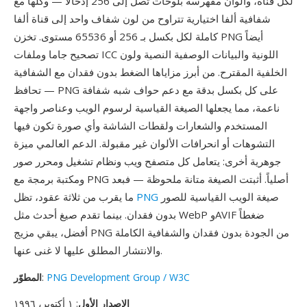
لكل قناة، وألوان مفهرسة بلوحات تصل إلى 256 إدخالاً — وكلها مع
شفافية ألفا اختيارية تتراوح من لون شفاف واحد إلى قناة ألفا
كاملة لكل بكسل بـ 256 أو 65536 مستوى. تخزن PNG أيضاً
تصحيح جاما وملفات ICC اللونية والبيانات الوصفية النصية ولون
الخلفية المقترح. من أبرز مزاياها الضغط بدون فقدان مع الشفافية
— تحافظ PNG على كل بكسل بدقة مع دعم حواف شبه شفافة
ناعمة، مما يجعلها الصيغة القياسية لرسوم الويب وعناصر واجهة
المستخدم والشعارات ولقطات الشاشة وأي صورة تكون فيها
التشوهات أو انحرافات الألوان غير مقبولة. الدعم العالمي ميزة
جوهرية أخرى: يتعامل كل متصفح ويب ونظام تشغيل ومحرر صور
ومكتبة برمجة مع PNG أصلياً. أثبتت الصيغة متانة ملحوظة — فبعد
صيغة الويب القياسية للصور
PNG
ما يقرب من ثلاثة عقود، تظل
بدون فقدان. بينما تقدم صيغ أحدث مثل WebP وAVIF ضغطاً
أفضل، يبقي مزيج PNG من الجودة بدون فقدان والشفافية الكاملة
والانتشار المطلق عليها لا غنى عنها.
PNG Development Group / W3C
:
المطوّر
الإصدار الأول
: ١ أكتوبر، ١٩٩٦