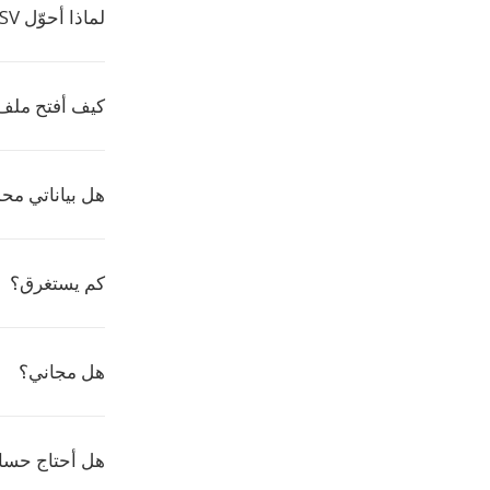
لماذا أحوّل CSV إلى XPS؟
كيف أفتح ملف XPS
هل بياناتي مح
كم يستغرق؟
هل مجاني؟
هل أحتاج حسابا