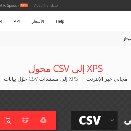
xt to Speech
Video Translator
Help
الأسعار
API
R
متاز
محول CSV إلى XPS
حوّل بيانات CSV إلى مستندات XPS — مجاني عبر الإنترنت
CSV
ى