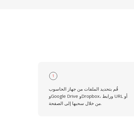
1
قُم بتحديد الملفات من جهاز الحاسوب
وGoogle Drive وDropbox، ورابط URL أو
من خلال سحبها إلى الصفحة.