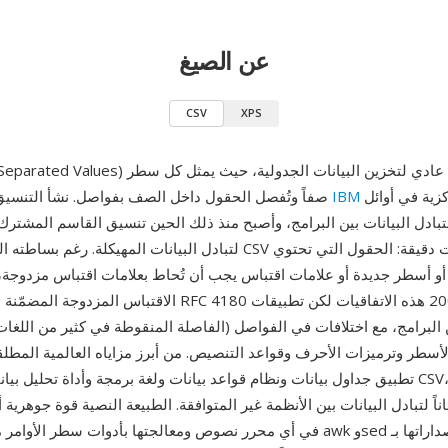
عن الصيغ
CSV
XPS
CSV (Comma-Separated Values) هو تنسيق نص عادي لتخز
المركزية في أوائل
IBM
صفاً وتُفصل الحقول داخل الصف بفواصل. نشأ التنسيق على حواسيب
تبادل البيانات بين البرامج، وأصبح منذ ذلك الحين تنسيق القاسم المشترك 
لتبادل البيانات المهيكلة. رغم بساطته الظاهرية، ينطوي CSV على تعقيدا
 أسطر جديدة أو علامات اقتباس يجب أن تُحاط بعلامات اقتباس مزدوجة، 
الاقتباس المزدوجة المضمّنة بمضاعفتها. دوّن RFC 4180 الصادر عا
لأسطر وترميزات الأحرف وقواعد التنصيص. من أبرز مزاياه العالمية المط
تطبيق جداول بيانات ونظام قواعد بيانات ولغة برمجة وأداة تحليل بيانات قراءة وكتابة V
ناً لتبادل البيانات بين الأنظمة غير المتوافقة. الطبيعة النصية قوة جوهرية