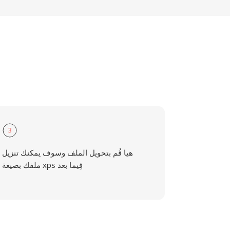
3
هيا قُم بتحويل الملف وسوف يمكنك تنزيل
ملفك بصيغة xps فِيما بعد