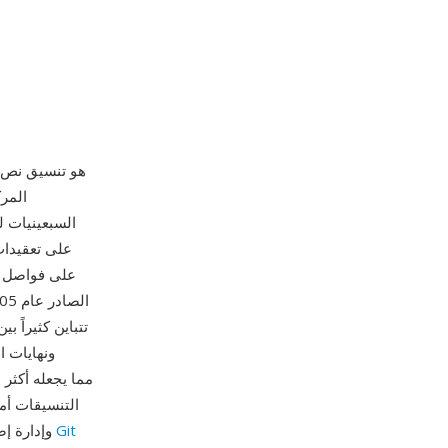
السبعينيات ل
على فواصل أو
ونهايات ا
التنسيقات أما
Git
ملفات CSV في أي محرر نصوص ومعالجتها بأدوات سطر الأوامر مثل awk وsed وإدارة إصداراتها بـ