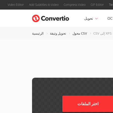
Video Editor
Add Subtitles to Video
Compress Video
GIF Editor
Te
OC
تحويل
CSV إلى XPS
محول CSV
تحويل وثيقة
الرئيسية
اختر الملفات