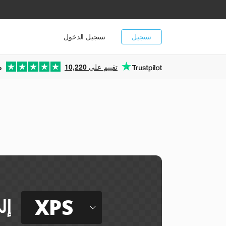
تسجيل
تسجيل الدخول
تقييم على
10,220
م
XPS
إل