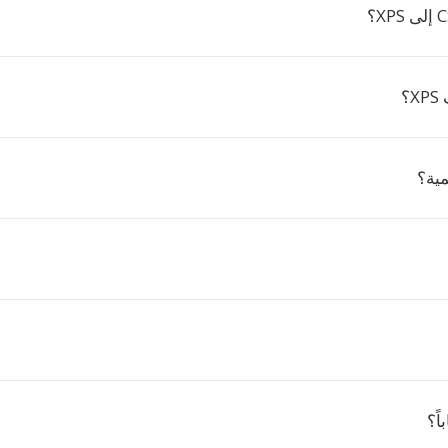
؟
مية؟
ً؟