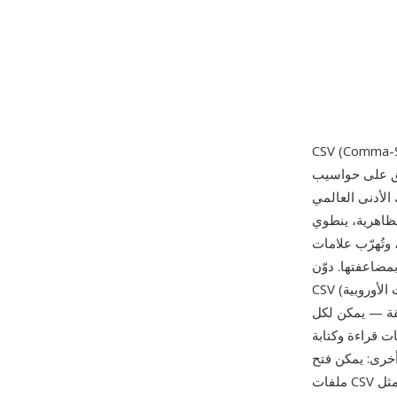
ين البيانات الجدولية، حيث يمثل كل سطر
الأدنى العالمي
ت دقيقة: الحقول التي تحتوي
وتُهرّب علامات
م 2005 هذه الاتفاقيات لكن تطبيقات
CSV تتباين كثيراً بين البرامج، مع اختلافات في الفواصل (الفاصلة المنقوطة في كثير من اللغات الأوروبية)
لقة — يمكن لكل
CS، مما يجعله أكثر
 أخرى: يمكن فتح