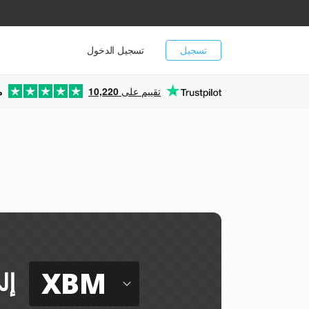
تسجيل
تسجيل الدخول
تقييم على
10,220
م
XBM
إل