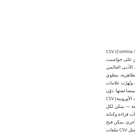
ين البيانات الجدولية، حيث يمثل كل سطر
الأدنى العالمي
ت دقيقة: الحقول التي تحتوي
وتُهرّب علامات
م 2005 هذه الاتفاقيات لكن تطبيقات
CSV تتباين كثيراً بين البرامج، مع اختلافات في الفواصل (الفاصلة المنقوطة في كثير من اللغات الأوروبية)
لقة — يمكن لكل
CS، مما يجعله أكثر
 أخرى: يمكن فتح