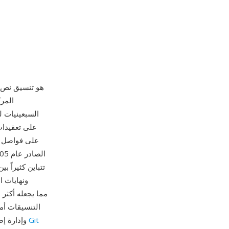
السبعينيات ل
على فواصل أو
ونهايات ا
التنسيقات أما
Git
ملفات CSV في أي محرر نصوص ومعالجتها بأدوات سطر الأوامر مثل awk وsed وإدارة إصداراتها بـ