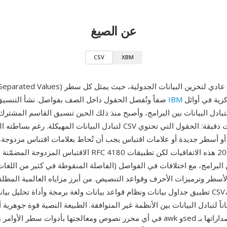
عن الصيغ
CSV
XBM
CSV (Comma-Separated Values) هو تنسيق نص عادي لتخز
المركزية في أوائل
IBM
صفاً وتُفصل الحقول داخل الصف بفواصل. نشأ التنسيق على حواسيب
تبادل البيانات بين البرامج، وأصبح منذ ذلك الحين تنسيق القاسم المشترك 
لتبادل البيانات المهيكلة. رغم بساطته الظاهرية، ينطوي CSV على تعقيدا
 أسطر جديدة أو علامات اقتباس يجب أن تُحاط بعلامات اقتباس مزدوجة، 
الاقتباس المزدوجة المضمّنة بمضاعفتها. دوّن RFC 4180 الصادر عا
لأسطر وترميزات الأحرف وقواعد التنصيص. من أبرز مزاياه العالمية المط
تطبيق جداول بيانات ونظام قواعد بيانات ولغة برمجة وأداة تحليل بيانات قراءة وكتابة V
ناً لتبادل البيانات بين الأنظمة غير المتوافقة. الطبيعة النصية قوة جوهرية