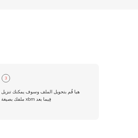
3
هيا قُم بتحويل الملف وسوف يمكنك تنزيل
ملفك بصيغة xbm فِيما بعد