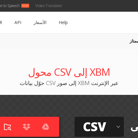
xt to Speech
Video Translator
Help
الأسعار
API
R
متاز
محول CSV إلى XBM
حوّل بيانات CSV إلى صور XBM عبر الإنترنت
CSV
ى