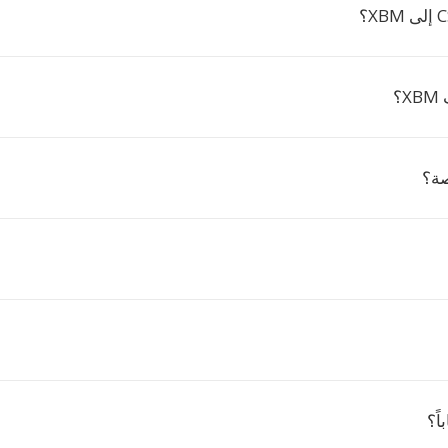
؟
صة؟
ً؟