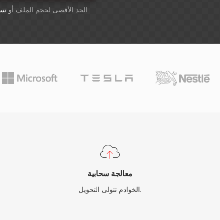
أسقِط الملفات هنا. 1 GB الحد الأقصى لحجم الملف أو
تس
معالجة سحابية
الخوادم تتولى التحويل.