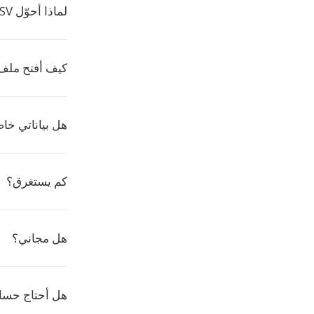
لماذا أحوّل CSV إلى XBM؟
كيف أفتح ملف XBM
هل بياناتي خا
كم يستغرق؟
هل مجاني؟
هل أحتاج حسابا