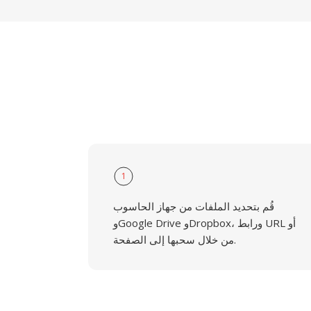
1
قُم بتحديد الملفات من جهاز الحاسوب
وGoogle Drive وDropbox، ورابط URL أو
من خلال سحبها إلى الصفحة.