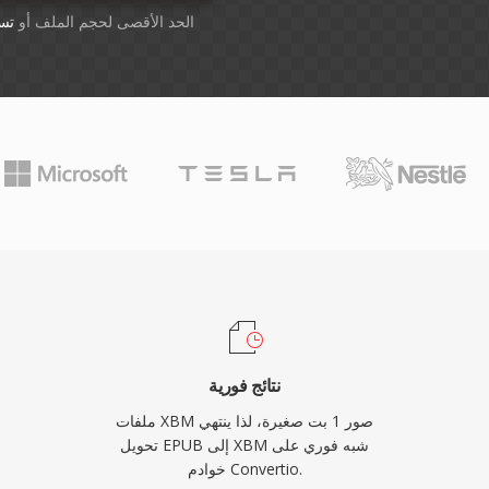
أسقِط الملفات هنا. 1 GB الحد الأقصى لحجم الملف أو
تس
نتائج فورية
ملفات XBM صور 1 بت صغيرة، لذا ينتهي
تحويل EPUB إلى XBM شبه فوري على
خوادم Convertio.