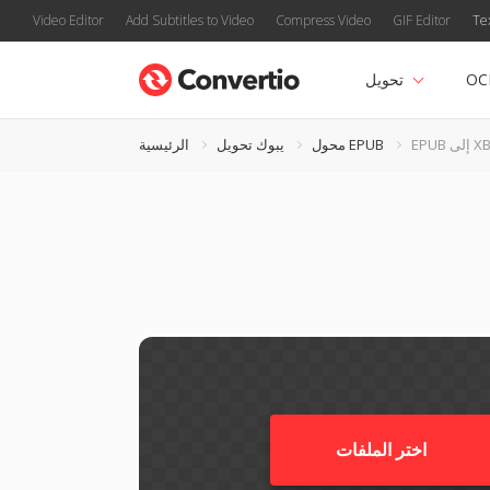
Video Editor
Add Subtitles to Video
Compress Video
GIF Editor
Te
OC
تحويل
إلى XBM
محول EPUB
يبوك تحويل
الرئيسية
اختر الملفات