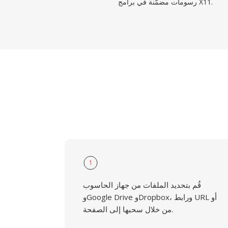
رسومات مضمّنة في برامج X11.
1
قُم بتحديد الملفات من جهاز الحاسوب
وGoogle Drive وDropbox، ورابط URL أو
من خلال سحبها إلى الصفحة.