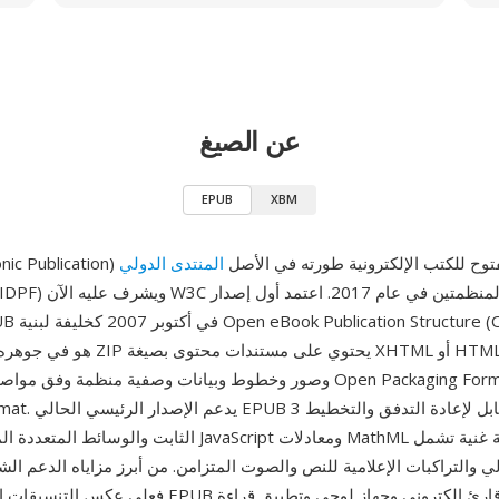
عن الصيغ
EPUB
XBM
EPUB (Elect) هو معيار مفتوح للكتب الإلكترونية طورته في الأصل
المنتدى الدولي
(IDPF) ويشرف عليه الآن W3C بعد اندماج المنظمتين في عام 2017. ا
Container Format. يدعم
الثابت والوسائط المتعددة المضمنة وتفاعلية JavaScript ومعادل
الي والتراكبات الإعلامية للنص والصوت المتزامن. من أبرز مزاياه الدعم ال
فعلى عكس التنسيقات الاحتكارية، يعمل EPUB أصلا على كل قا