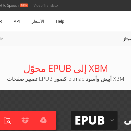
xt to Speech
Video Translator
Help
الأسعار
API
R
متاز
EPUB 
محوّل EPUB إلى XBM
تصيير صفحات EPUB كصور bitmap أبيض وأسود XBM
EPUB
ى