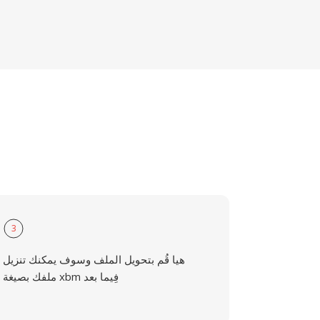
3
هيا قُم بتحويل الملف وسوف يمكنك تنزيل
ملفك بصيغة xbm فِيما بعد