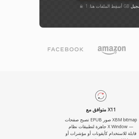
جيل
متوافق مع X11
تصبح صفحات EPUB صور XBM bitmap
جاهزة لتطبيقات نظام X Window —
قابلة للاستخدام كأيقونات أو مؤشرات أو