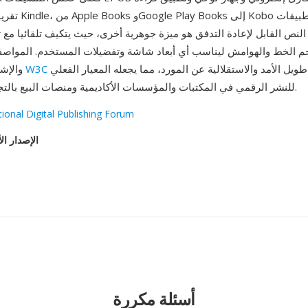
تقريبا خارج منظومة 
النص القابل لإعادة التدفق هو ميزة جوهرية أخرى، حيث يتكيف تلقائيا مع
 الخط والهوامش ليناسب أي أبعاد شاشة وتفضيلات المستخدم. المواصفات ال
يضمنان الحفظ طويل الأمد والاستقلالية عن المورد، مما يجعله المعيار الفعلي
W3C
والإشراف النشط من
للنشر الرقمي في المكتبات والمؤسسات الأكاديمية ومنصات البيع بالتجزئة حول العالم.
tional Digital Publishing Forum
الإصدار ال
أسئلة مكررة