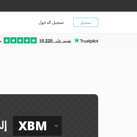
تسجيل
تسجيل الدخول
تقييم على
10,220
م
XBM
إل