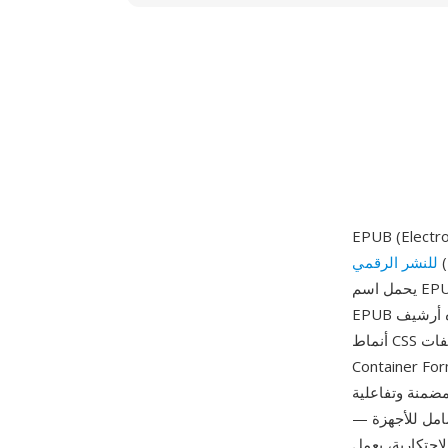
عتمد أول إصدار
للنشر الرقمي
يحمل اسم EPUB في أكتوبر 2007 كخليفة لبنية Open eBook Publication Structure (OEBPS). ملف
EPUB هو في جوهره أرشيف ZIP يحتوي على مستندات محتوى بصيغة XHTML أو HTML5 وأوراق
أنماط CSS وصور وخطوط وبيانات وصفية منظمة وفق مواصفات Open Packaging Format وOpen
 الإصدار الرئيسي الحالي EPUB 3 المحتوى القابل لإعادة التدفق والتخطيط
ات MathML وميزات إتاحة غنية تشمل
شامل للأجهزة —
رئ إلكتروني وجهاز لوحي وتطبيق قراءة