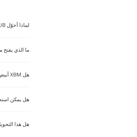
لماذا أحوّل EPUB إلى XBM؟
ما الذي يفتح ملفا
هل XBM أبيض وأسود فقط؟
هل يمكن استخدام XBM في صفح
هل هذا التحوي