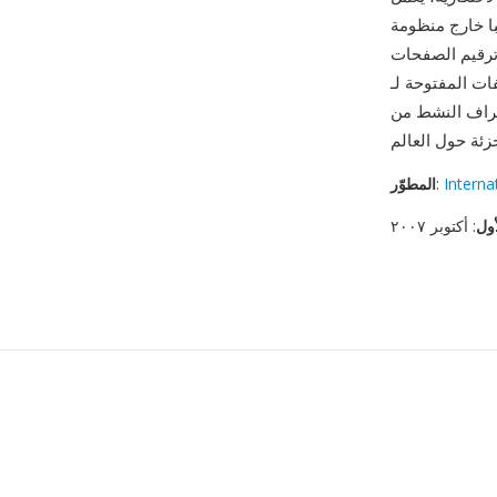
Kindle، من Apple Books وGoogle Play Books إلى Kobo وعشرات التطبيقات
 ترقيم الصفحات
مفتوحة لـ EPUB
Interna
:
المطوّر
أول
: أكتوبر ٢٠٠٧