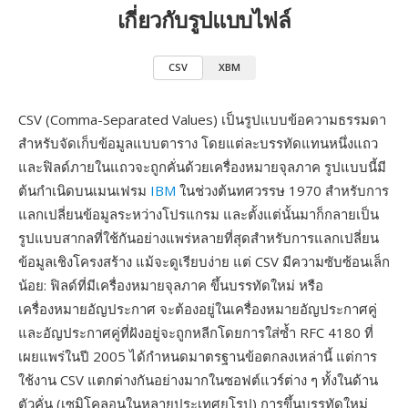
เกี่ยวกับรูปแบบไฟล์
CSV
XBM
CSV (Comma-Separated Values) เป็นรูปแบบข้อความธรรมดา
สำหรับจัดเก็บข้อมูลแบบตาราง โดยแต่ละบรรทัดแทนหนึ่งแถว
และฟิลด์ภายในแถวจะถูกคั่นด้วยเครื่องหมายจุลภาค รูปแบบนี้มี
ต้นกำเนิดบนเมนเฟรม
IBM
ในช่วงต้นทศวรรษ 1970 สำหรับการ
แลกเปลี่ยนข้อมูลระหว่างโปรแกรม และตั้งแต่นั้นมาก็กลายเป็น
รูปแบบสากลที่ใช้กันอย่างแพร่หลายที่สุดสำหรับการแลกเปลี่ยน
ข้อมูลเชิงโครงสร้าง แม้จะดูเรียบง่าย แต่ CSV มีความซับซ้อนเล็ก
น้อย: ฟิลด์ที่มีเครื่องหมายจุลภาค ขึ้นบรรทัดใหม่ หรือ
เครื่องหมายอัญประกาศ จะต้องอยู่ในเครื่องหมายอัญประกาศคู่
และอัญประกาศคู่ที่ฝังอยู่จะถูกหลีกโดยการใส่ซ้ำ RFC 4180 ที่
เผยแพร่ในปี 2005 ได้กำหนดมาตรฐานข้อตกลงเหล่านี้ แต่การ
ใช้งาน CSV แตกต่างกันอย่างมากในซอฟต์แวร์ต่าง ๆ ทั้งในด้าน
ตัวคั่น (เซมิโคลอนในหลายประเทศยุโรป) การขึ้นบรรทัดใหม่