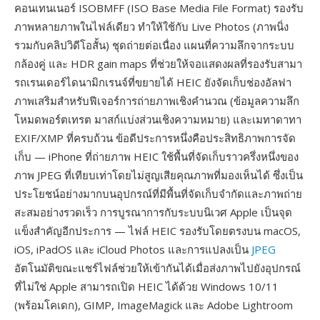
คอนเทนเนอร์ ISOBMFF (ISO Base Media File Format) รองรับ
ภาพหลายภาพในไฟล์เดียว ทำให้ใช้กับ Live Photos (ภาพนิ่ง
รวมกับคลิปวิดีโอสั้น) ชุดถ่ายต่อเนื่อง แผนที่ความลึกจากระบบ
กล้องคู่ และ HDR gain maps ที่ช่วยให้จอแสดงผลที่รองรับสามา
รถเรนเดอร์ไดนามิกเรนจ์ที่ขยายได้ HEIC ยังจัดเก็บช่องอัลฟา
ภาพเสริมสำหรับฟีเจอร์การถ่ายภาพเชิงคำนวณ (ข้อมูลความลึก
โหมดพอร์ตเทรต มาสก์แบ่งส่วนเชิงความหมาย) และเมทาดาทา
EXIF/XMP ที่ครบถ้วน ข้อดีประการหนึ่งคือประสิทธิภาพการจัด
เก็บ — iPhone ที่ถ่ายภาพ HEIC ใช้พื้นที่จัดเก็บราวครึ่งหนึ่งของ
ภาพ JPEG ที่เทียบเท่าโดยไม่สูญเสียคุณภาพที่มองเห็นได้ ซึ่งเป็น
ประโยชน์อย่างมากบนอุปกรณ์ที่มีพื้นที่จัดเก็บจำกัดและภาพถ่าย
สะสมอย่างรวดเร็ว การบูรณาการกับระบบนิเวศ Apple เป็นจุด
แข็งสำคัญอีกประการ — ไฟล์ HEIC รองรับโดยตรงบน macOS,
iOS, iPadOS และ iCloud Photos และการแปลงเป็น
JPEG
อัตโนมัติขณะแชร์ไฟล์ช่วยให้เข้ากันได้เมื่อส่งภาพไปยังอุปกรณ์
ที่ไม่ใช่ Apple สามารถเปิด HEIC ได้ด้วย Windows 10/11
(พร้อมโคเดก), GIMP, ImageMagick และ Adobe Lightroom