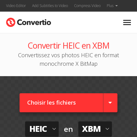
Video Editor
Add Subtitles to Video
Compress Video
Plus
Convertir HEIC en XBM
Convertissez vos photos HEIC en format
monochrome X BitMap
Choisir les fichiers
HEIC
XBM
en