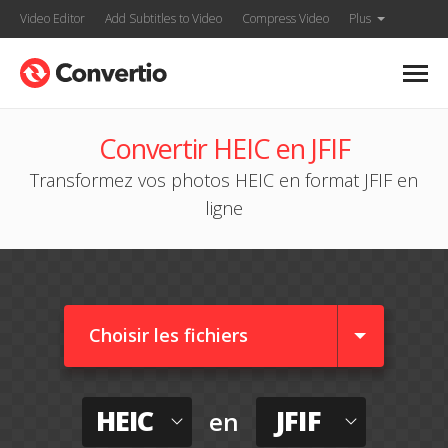
Video Editor
Add Subtitles to Video
Compress Video
Plus
Convertir HEIC en JFIF
Transformez vos photos HEIC en format JFIF en
ligne
Choisir les fichiers
HEIC
JFIF
en