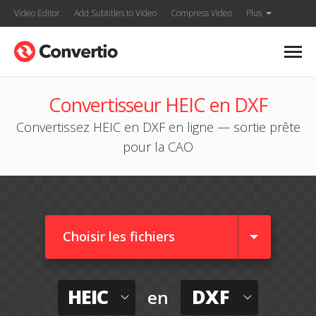
Video Editor
Add Subtitles to Video
Compress Video
Plus
Convertisseur HEIC en DXF
Convertissez HEIC en DXF en ligne — sortie prête
pour la CAO
Choisir les fichiers
HEIC
DXF
en