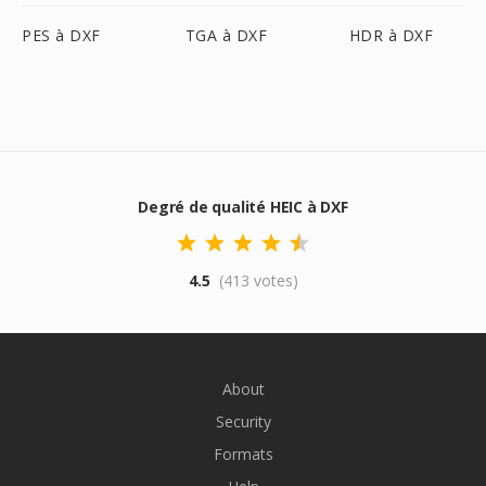
PES à DXF
TGA à DXF
HDR à DXF
Degré de qualité HEIC à DXF
4.5
(413 votes)
About
Security
Formats