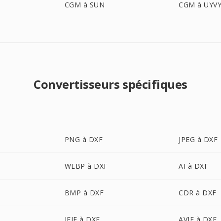
CGM à SUN
CGM à UYV
Convertisseurs spécifiques
PNG à DXF
JPEG à DXF
WEBP à DXF
AI à DXF
BMP à DXF
CDR à DXF
JFIF à DXF
AVIF à DXF