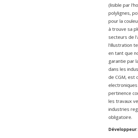
(lisible par l
polylignes, po
pour la couleu
à trouve sa p
secteurs de l'
l'illustration
en tant que n
garantie par 
dans les indus
de CGM, est d
electroniques 
pertinence co
les travaux v
industries re
obligatoire.
Développeur