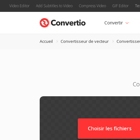
Video Editor
Add Subtitles to Video
Compress Video
GIF Editor
Te
Convertir
Accueil
Convertisseur de vecteur
Convertiss
Co
Choisir les fichiers