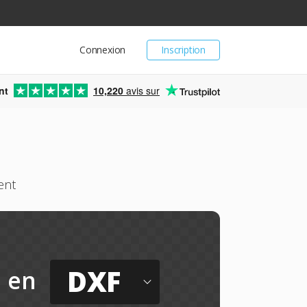
Connexion
Inscription
nt
10,220
avis sur
ent
DXF
en