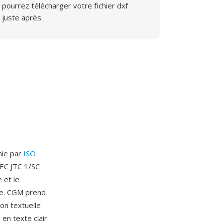
pourrez télécharger votre fichier dxf
juste après
nie par
ISO
IEC JTC 1/SC
 et le
xte. CGM prend
on textuelle
 en texte clair