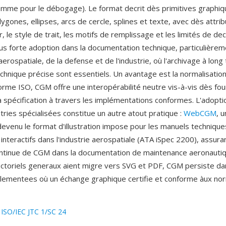
'homme pour le débogage). Le format decrit dès primitives graphiq
lygones, ellipses, arcs de cercle, splines et texte, avec dès attri
r, le style de trait, les motifs de remplissage et les limités de 
lus forte adoption dans la documentation technique, particulièrem
aerospatiale, de la defense et de l'industrie, où l'archivage à lon
 technique précise sont essentiels. Un avantage est la normalisati
orme ISO, CGM offre une interopérabilité neutre vis-à-vis dès fou
la spécification à travers les implémentations conformes. L'adopt
tries spécialisées constitue un autre atout pratique :
WebCGM
, 
evenu le format d'illustration impose pour les manuels technique
interactifs dans l'industrie aerospatiale (ATA iSpec 2200), assuran
ntinue de CGM dans la documentation de maintenance aeronautiq
ectoriels generaux aient migre vers SVG et PDF, CGM persiste da
glementees où un échange graphique certifie et conforme àux no
:
ISO/IEC JTC 1/SC 24