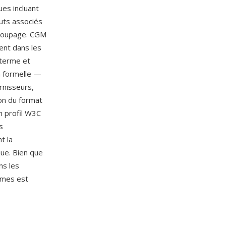
ues incluant
buts associés
decoupage. CGM
ent dans les
g terme et
on formelle —
rnisseurs,
ion du format
un profil W3C
s
t la
ue. Bien que
ns les
rmes est