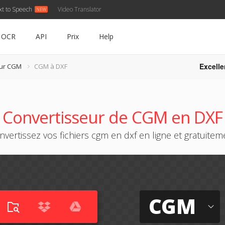
xt to Speech
Video Translator
OCR
API
Prix
Help
Excelle
eur CGM
CGM à DXF
Convertisseur de CGM en DXF
nvertissez vos fichiers cgm en dxf en ligne et gratuitem
CGM