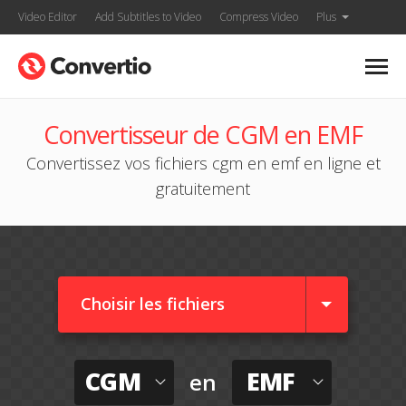
Video Editor
Add Subtitles to Video
Compress Video
Plus
Convertisseur de CGM en EMF
Convertissez vos fichiers cgm en emf en ligne et
gratuitement
Choisir les fichiers
CGM
EMF
en