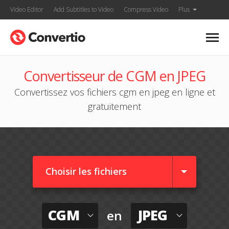
Video Editor
Add Subtitles to Video
Compress Video
Plus
Convertisseur de CGM en JPEG
Convertissez vos fichiers cgm en jpeg en ligne et
gratuitement
Choisir les fichiers
CGM
JPEG
en