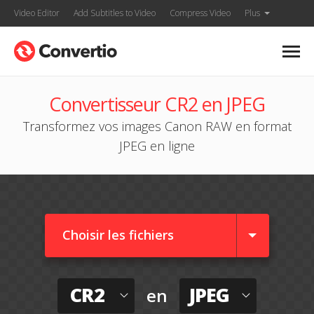
Video Editor
Add Subtitles to Video
Compress Video
Plus
Convertisseur CR2 en JPEG
Transformez vos images Canon RAW en format
JPEG en ligne
Choisir les fichiers
CR2
JPEG
en