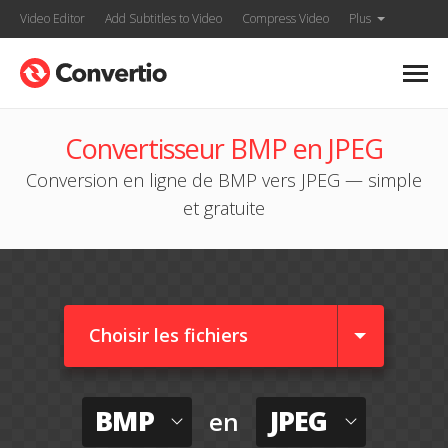
Video Editor
Add Subtitles to Video
Compress Video
Plus
Convertisseur BMP en JPEG
Conversion en ligne de BMP vers JPEG — simple
et gratuite
Choisir les fichiers
BMP
JPEG
en