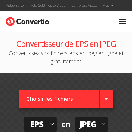
Video Editor
Add Subtitles to Video
Compress Video
Plus
Convertisseur de EPS en JPEG
Convertissez vos fichiers eps en jpeg en ligne et
gratuitement
Choisir les fichiers
EPS
JPEG
en