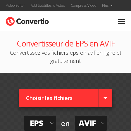
Video Editor
Add Subtitles to Video
Compress Video
Plus
Convertisseur de EPS en AVIF
Convertissez vos fichiers eps en avif en ligne et
gratuitement
Choisir les fichiers
EPS
AVIF
en