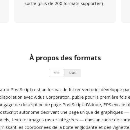
sortie (plus de 200 formats supportés)
À propos des formats
EPS
DOC
ated PostScript) est un format de fichier vectoriel développé pa
llaboration avec Aldus Corporation, publie pour la première fois 
langage de description de page PostScript d'Adobe, EPS encapsul
stScript autonome decrivant une page unique de graphiques — i
riels, texte et images raster intégrées — dans un cadre de co
urnissant les coordonnées de la boîte englobante et dès vignette