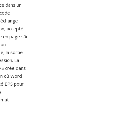
ace dans un
 code
d'échange
ion, accepté
se en page sûr
sion —
, la sortie
ssion. La
EPS crée dans
gn où Word
nté EPS pour
s
ormat