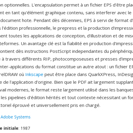
on optionnelles. L'encapsulation permet à un fichier EPS d'être pl
t en tant qu'élément graphique contenu, sans interferer avec le
 document hote. Pendant dès décennies, EPS à servi de format 
 l'édition professionnelle, le prepress et la production d'impress
nt toutes les applications de conception, d'illustration et de mi
ateformes. Un avantage clé est la fiabilité en production d'impres
ontient dès instructions PostScript independantes du périphérique
 à travers différents RIP, photocomposeuses et presses d'impre
inter-applications du format constitue un autre atout : un fichier 
CorelDRAW où
Inkscape
peut être place dans QuarkXPress, InDesi
 de l'application d'origine. Bien que le PDF ait largement suppla
avail modernes, le format reste largement utilisé dans les banque
s, les pipelines d'édition hérités et tout contexte nécessitant un f
toriel éprouvé et universellement pris en chargé.
:
Adobe Systems
e initiale
: 1987