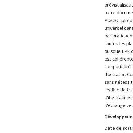
prévisualisati
autre documen
PostScript du
universel dans
par pratiqueme
toutes les pl
puisque EPS c
est cohérente
compatibilité 
Illustrator, 
sans nécessite
les flux de tr
d'illustration
d'échange vec
Développeur
Date de sorti