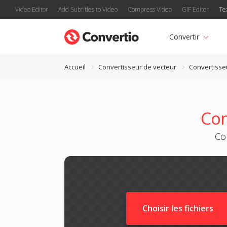
Video Editor
Add Subtitles to Video
Compress Video
GIF Editor
Te
Convertir
Accueil
Convertisseur de vecteur
Convertisse
Con
Co
Choisir les fichiers