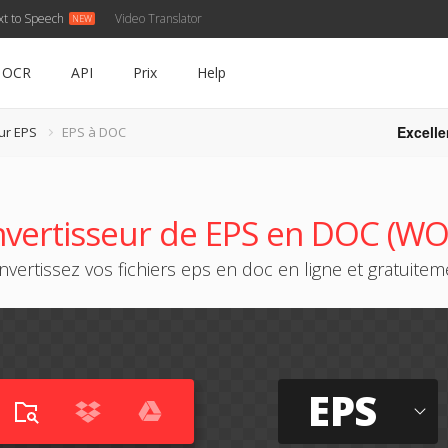
xt to Speech
Video Translator
OCR
API
Prix
Help
Excelle
ur EPS
EPS à DOC
vertisseur de EPS en DOC (W
nvertissez vos fichiers eps en doc en ligne et gratuitem
EPS