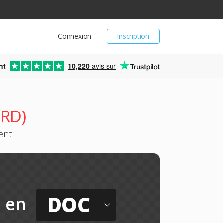
Connexion
Inscription
nt
10,220
avis sur
ORD)
ent
DOC
en