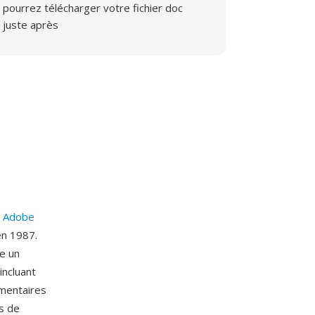
pourrez télécharger votre fichier doc
juste après
r
Adobe
en 1987.
e un
ncluant
mmentaires
s de