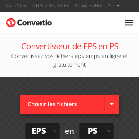
Video Editor
Add Subtitles to Video
Compress Video
Plus
Convertisseur de EPS en PS
Convertissez vos fichiers eps en ps en ligne et
gratuitement
Choisir les fichiers
EPS
PS
en