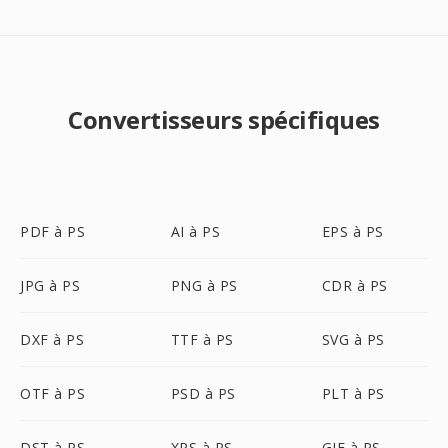
Convertisseurs spécifiques
PDF à PS
AI à PS
EPS à PS
JPG à PS
PNG à PS
CDR à PS
DXF à PS
TTF à PS
SVG à PS
OTF à PS
PSD à PS
PLT à PS
DST à PS
XPS à PS
GIF à PS