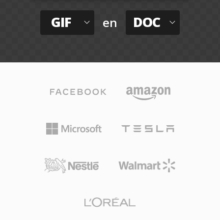
GIF
DOC
en