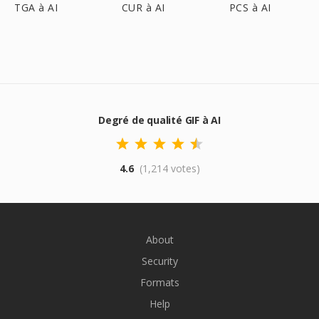
TGA à AI
CUR à AI
PCS à AI
Degré de qualité GIF à AI
4.6
(1,214 votes)
About
Security
Formats
Help