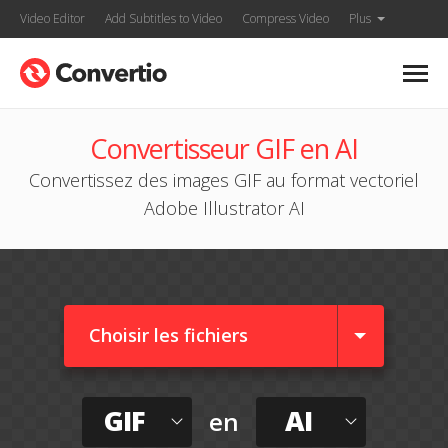
Video Editor
Add Subtitles to Video
Compress Video
Plus
Convertisseur GIF en AI
Convertissez des images GIF au format vectoriel
Adobe Illustrator AI
Choisir les fichiers
GIF
AI
en