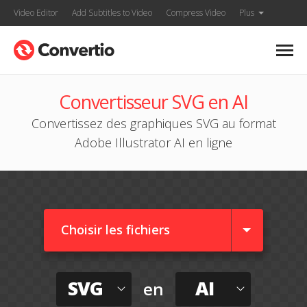
Video Editor
Add Subtitles to Video
Compress Video
Plus
Convertisseur SVG en AI
Convertissez des graphiques SVG au format
Adobe Illustrator AI en ligne
Choisir les fichiers
SVG
AI
en