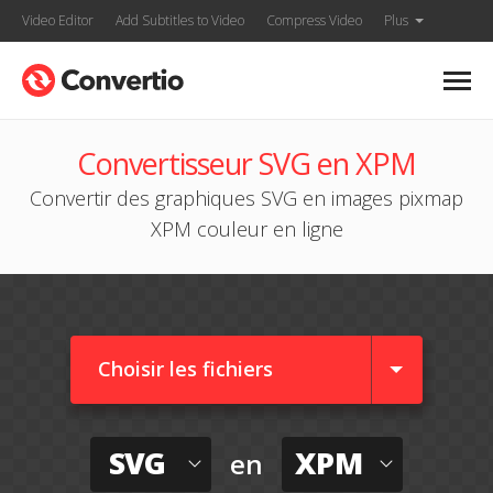
Video Editor
Add Subtitles to Video
Compress Video
Plus
Convertisseur SVG en XPM
Convertir des graphiques SVG en images pixmap
XPM couleur en ligne
Choisir les fichiers
SVG
XPM
en