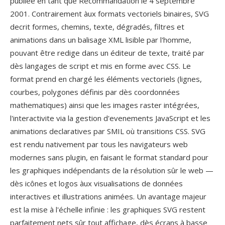
publiee en tant que Recommandation le 4 septembre
2001. Contrairement àux formats vectoriels binaires, SVG
decrit formes, chemins, texte, dégradés, filtres et
animations dans un balisage XML lisible par l'homme,
pouvant être redige dans un éditeur de texte, traité par
dès langages de script et mis en forme avec CSS. Le
format prend en chargé les éléments vectoriels (lignes,
courbes, polygones définis par dès coordonnées
mathematiques) ainsi que les images raster intégrées,
l'interactivite via la gestion d'evenements JavaScript et les
animations declaratives par SMIL où transitions CSS. SVG
est rendu nativement par tous les navigateurs web
modernes sans plugin, en faisant le format standard pour
les graphiques indépendants de la résolution sûr le web —
dès icônes et logos àux visualisations de données
interactives et illustrations animées. Un avantage majeur
est la mise à l'échelle infinie : les graphiques SVG restent
parfaitement nets sûr tout affichage, dès écrans à basse