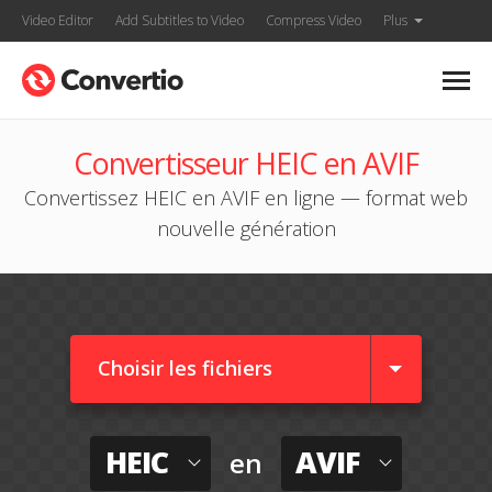
Video Editor
Add Subtitles to Video
Compress Video
Plus
Convertisseur HEIC en AVIF
Convertissez HEIC en AVIF en ligne — format web
nouvelle génération
Choisir les fichiers
HEIC
AVIF
en