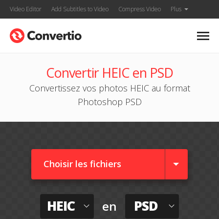
Video Editor
Add Subtitles to Video
Compress Video
Plus
Convertir HEIC en PSD
Convertissez vos photos HEIC au format
Photoshop PSD
Choisir les fichiers
HEIC
PSD
en