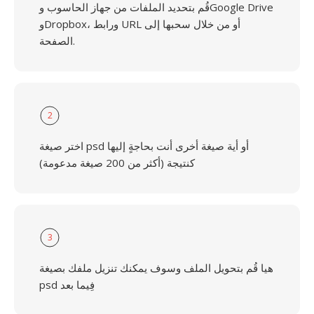
قُم بتحديد الملفات من جهاز الحاسوب وGoogle Drive
وDropbox، ورابط URL أو من خلال سحبها إلى
الصفحة.
2
اختر صيغة psd أو أية صيغة أخرى أنت بحاجةٍ إليها
كنتيجة (أكثر من 200 صيغة مدعومة)
3
هيا قُم بتحويل الملف وسوف يمكنك تنزيل ملفك بصيغة
psd فِيما بعد