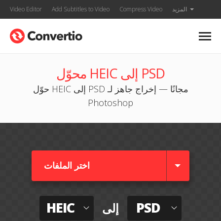
المزيد
Compress Video
Add Subtitles to Video
Video Editor
محوّل HEIC إلى PSD
حوّل HEIC إلى PSD مجانًا — إخراج جاهز لـ
Photoshop
اختر الملفات
HEIC
PSD
إلى