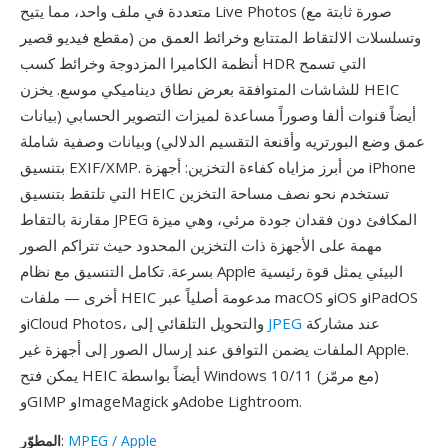
متعددة في ملف واحد، مما يتيح Live Photos (صورة ثابتة مع
مقطع فيديو قصير) وتسلسلات الالتقاط المتتابع وخرائط العمق من
أنظمة الكاميرا المزدوجة وخرائط كسب HDR التي تسمح
للشاشات المتوافقة بعرض نطاق ديناميكي موسع. يخزن HEIC
أيضاً قنوات ألفا وصوراً مساعدة لميزات التصوير الحسابي (بيانات
عمق وضع البورتريه وأقنعة التقسيم الدلالي) وبيانات وصفية شاملة
بتنسيق EXIF/XMP. من أبرز مزاياه كفاءة التخزين: أجهزة iPhone
التي تلتقط بتنسيق HEIC تستخدم نحو نصف مساحة التخزين
مقارنة بالتقاط JPEG المكافئ دون فقدان جودة مرئي، وهي ميزة
مهمة على الأجهزة ذات التخزين المحدود حيث تتراكم الصور
بسرعة. تكامل التنسيق مع نظام Apple البيئي يمثل قوة رئيسية
أخرى — ملفات HEIC مدعومة أصلياً عبر macOS وiOS وiPadOS
عند مشاركة
JPEG
وiCloud Photos، والتحويل التلقائي إلى
الملفات يضمن التوافق عند إرسال الصور إلى أجهزة غير Apple.
يمكن فتح HEIC أيضاً بواسطة Windows 10/11 (مع مرمّز)
وGIMP وImageMagick وAdobe Lightroom.
MPEG / Apple
:
المطوّر