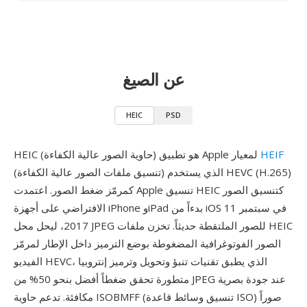
عن الصيغ
HEIC
PSD
HEIF
HEIC (حاوية الصور عالية الكفاءة) هو تطبيق Apple لمعيار
(تنسيق ملفات الصور عالية الكفاءة) الذي يستخدم HEVC (H.265)
كمرمّز ضغط الصور. اعتمدت Apple تنسيق HEIC كتنسيق الصور
الافتراضي على أجهزة iPhone وiPad بدءاً من iOS 11 في سبتمبر
2017، ليحل محل JPEG للصور الملتقطة حديثاً. تخزن ملفات HEIC
الصور الفوتوغرافية المضغوطة بوضع الترميز داخل الإطار لمرمّز
الفيديو HEVC، الذي يطبق تقنيات تنبؤ وتحويل وترميز إنتروبيا
متطورة تحقق ضغطاً أفضل بنحو 50% من JPEG عند جودة بصرية
مكافئة. تدعم حاوية ISOBMFF (تنسيق وسائط قاعدة ISO) صوراً