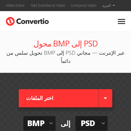
المزيد
Compress Video
Add Subtitles to Video
Video Editor
محول BMP إلى PSD
تحويل سلس من BMP إلى PSD عبر الإنترنت — مجاني
دائماً
اختر الملفات
BMP
PSD
إلى