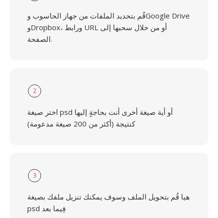
قُم بتحديد الملفات من جهاز الحاسوب وGoogle Drive
وDropbox، ورابط URL أو من خلال سحبها إلى
الصفحة.
2
اختر صيغة psd أو أية صيغة أخرى أنت بحاجةٍ إليها
كنتيجة (أكثر من 200 صيغة مدعومة)
3
هيا قُم بتحويل الملف وسوف يمكنك تنزيل ملفك بصيغة
psd فِيما بعد