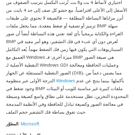
اختياري لأنماط 4 بت و8 بت. تُرتب البكسل بترتيب الصفوف من
الأسفل إلى الأعلى افتراضياً، مع حشو كل صف إلى حد 4 بايت. من
أبرز مزاياها البساطة المطلقة — فالصيغة لا تحتوي على طبقات
ترميز أو تصفية أو ضغط معقدة، مما يجعل ملفات BMP سهلة
القراءة والكتابة برمجياً بأي لغة. تعني هذه البساطة أيضاً أن صور
BMP تُعرض دون أي عبء في فك التشفير، وهو أمر مفيد في
السيناريوهات التي يكون فيها زمن فك الضغط مهماً. يُعد التكامل
العميق مع Windows ميزة أخرى: فـ BMP هي صيغة الصور
النقطية الأصلية لـ Windows GDI وعمليات الحافظة ومعالجة
الصور النقطية المستقلة عن الجهاز (DIB)، مما يضمن دعماً من
بأكملها. بينما ينتج عن عدم
Windows
الدرجة الأولى عبر منظومة
وجود ضغط في BMP ملفات كبيرة غير مناسبة للويب أو البيئات
المحدودة التخزين، تظل مستخدمة على نطاق واسع كصيغة وسيطة
في معالجة الصور وكصيغة تبادل للحافظة وفي الأنظمة المدمجة
حيث تفوق بساطة فك التشفير حجم الملف.
Microsoft
:
المطوّر