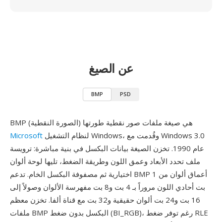
عن الصيغ
BMP
PSD
BMP (الصورة النقطية) هي صيغة ملفات صور نقطية طورتها
لنظام التشغيل Windows، وقُدمت مع Windows 3.0
Microsoft
عام 1990. تخزن الصيغة بيانات البكسل في بنية مباشرة: ترويسة
ملف تحدد الأبعاد وعمق اللون وطريقة الضغط، تليها لوحة ألوان
اختيارية ثم مصفوفة البكسل الخام. تدعم BMP أعماق ألوان من 1
بت أحادي اللون مروراً بـ 4 بت و8 بت مفهرسة الألوان وصولاً إلى
16 بت و24 بت ألوان حقيقية و32 بت مع قناة ألفا. تخزن معظم
ملفات BMP البكسل بدون ضغط (BI_RGB)، رغم توفر ضغط RLE