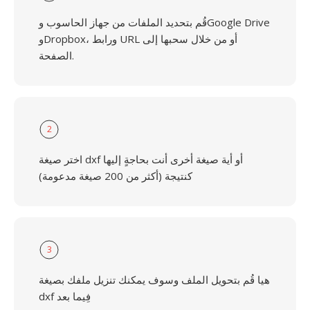
قُم بتحديد الملفات من جهاز الحاسوب وGoogle Drive
وDropbox، ورابط URL أو من خلال سحبها إلى
الصفحة.
2
اختر صيغة dxf أو أية صيغة أخرى أنت بحاجةٍ إليها
كنتيجة (أكثر من 200 صيغة مدعومة)
3
هيا قُم بتحويل الملف وسوف يمكنك تنزيل ملفك بصيغة
dxf فِيما بعد