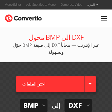
المزيد
Compress Video
Add Subtitles to Video
Video Editor
محول BMP إلى DXF
حوّل BMP إلى صيغة DXF عبر الإنترنت — مجاناً
وبسهولة
اختر الملفات
BMP
DXF
إلى