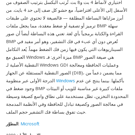
اختياري لأنماط 4 بت و8 بت. تُرتب البكسل بترتيب الصفوف من
الأسفل إلى الأعلى افتراضياً، مع حشو كل صف إلى حد 4 بايت. من
أبرز مزاياها البساطة المطلقة — فالصيغة لا تحتوي على طبقات
ترميز أو تصفية أو ضغط معقدة، مما يجعل ملفات BMP سهلة
القراءة والكتابة برمجياً بأي لغة. تعني هذه البساطة أيضاً أن صور
BMP تُعرض دون أي عبء في فك التشفير، وهو أمر مفيد في
السيناريوهات التي يكون فيها زمن فك الضغط مهماً. يُعد التكامل
العميق مع Windows ميزة أخرى: فـ BMP هي صيغة الصور
النقطية الأصلية لـ Windows GDI وعمليات الحافظة ومعالجة
الصور النقطية المستقلة عن الجهاز (DIB)، مما يضمن دعماً من
بأكملها. بينما ينتج عن عدم
Windows
الدرجة الأولى عبر منظومة
وجود ضغط في BMP ملفات كبيرة غير مناسبة للويب أو البيئات
المحدودة التخزين، تظل مستخدمة على نطاق واسع كصيغة وسيطة
في معالجة الصور وكصيغة تبادل للحافظة وفي الأنظمة المدمجة
حيث تفوق بساطة فك التشفير حجم الملف.
Microsoft
:
المطوّر