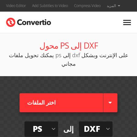
المزيد
Compress Video
Add Subtitles to Video
Video Editor
محول PS إلى DXF
يمكنك تحويل ملفات ps إلى dxf على الإنترنت وبشكل
مجاني
اختر الملفات
PS
DXF
إلى