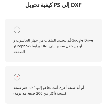
كيفية تحويل PS إلى DXF
1
قُم بتحديد الملفات من جهاز الحاسوب وGoogle Drive
وDropbox، ورابط URL أو من خلال سحبها إلى
الصفحة.
2
اختر صيغة dxf أو أية صيغة أخرى أنت بحاجةٍ إليها
كنتيجة (أكثر من 200 صيغة مدعومة)