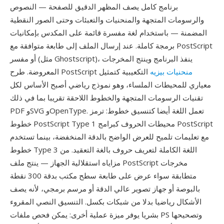
برنامج كامل يصف المظهر الدقيق للصفحة — النصوص
والرسومات المتجهة والمنحنيات والتعبئات وحتى الصور النقطية
المضمنة — باستخدام لغة مفسرة قائمة على المكدس بإمكانيات
برمجة كاملة. عند إرسال الملف إلى طابعة متوافقة مع PostScript
أو مفسر (مثل Ghostscript)، ينفذ البرنامج وينتج المخرجات
منحنيات بيزيه
التكعيبية كتمثيل
المعروضة. طرح PostScript
معياري للمحيطات الملساء، وهو نموذج رياضي أصبح الأساس لكل
تقنيات الرسومات المتجهة والخطوط اللاحقة تقريبا بما في ذلك
PDF وSVG وOpenType. تعمل اللغة أيضا كتنسيق خطوط: ترمز
خطوط PostScript Type 1 محيطات الحروف كبرامج PostScript
مع تعليمات تلميح للعرض الواضح بالدقة المنخفضة، بينما تستخدم
خطوط Type 3 اللغة الكاملة لتعريف حروف بالغة التعقيد. من
مزاياه استقلالية الجهاز — ينتج ملف PostScript مخرجات
متطابقة سواء عرض على طابعة سطح مكتب بدقة 300 نقطة
بالبوصة أو جهاز تصوير عالي الدقة أو مرسم برمجي، لأنه يصف
الأشكال رياضيا بدلا من شبكات بكسل. التنسيق النصي المقروء
بشريا يوفر ميزة عملية أخرى: يمكن فحص ملفات PS وتصحيحها