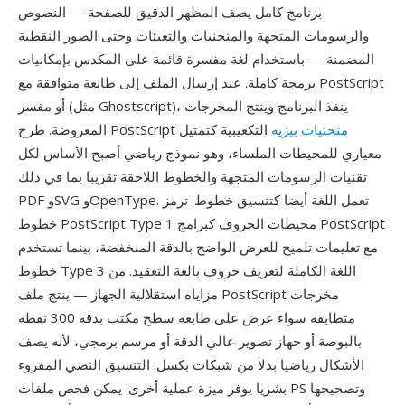
برنامج كامل يصف المظهر الدقيق للصفحة — النصوص
والرسومات المتجهة والمنحنيات والتعبئات وحتى الصور النقطية
المضمنة — باستخدام لغة مفسرة قائمة على المكدس بإمكانيات
برمجة كاملة. عند إرسال الملف إلى طابعة متوافقة مع PostScript
أو مفسر (مثل Ghostscript)، ينفذ البرنامج وينتج المخرجات
منحنيات بيزيه
التكعيبية كتمثيل
المعروضة. طرح PostScript
معياري للمحيطات الملساء، وهو نموذج رياضي أصبح الأساس لكل
تقنيات الرسومات المتجهة والخطوط اللاحقة تقريبا بما في ذلك
PDF وSVG وOpenType. تعمل اللغة أيضا كتنسيق خطوط: ترمز
خطوط PostScript Type 1 محيطات الحروف كبرامج PostScript
مع تعليمات تلميح للعرض الواضح بالدقة المنخفضة، بينما تستخدم
خطوط Type 3 اللغة الكاملة لتعريف حروف بالغة التعقيد. من
مزاياه استقلالية الجهاز — ينتج ملف PostScript مخرجات
متطابقة سواء عرض على طابعة سطح مكتب بدقة 300 نقطة
بالبوصة أو جهاز تصوير عالي الدقة أو مرسم برمجي، لأنه يصف
الأشكال رياضيا بدلا من شبكات بكسل. التنسيق النصي المقروء
بشريا يوفر ميزة عملية أخرى: يمكن فحص ملفات PS وتصحيحها