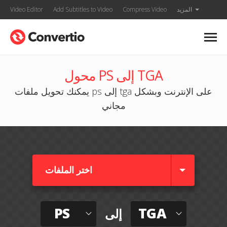
المزيد
Compress Video
Add Subtitles to Video
Video Editor
محول PS إلى TGA
يمكنك تحويل ملفات ps إلى tga على الإنترنت وبشكل
مجاني
اختر الملفات
PS
TGA
إلى