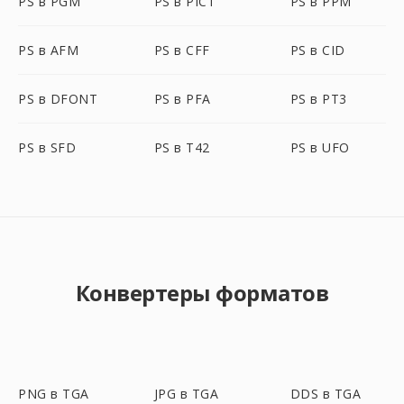
PS в PGM
PS в PICT
PS в PPM
PS в AFM
PS в CFF
PS в CID
PS в DFONT
PS в PFA
PS в PT3
PS в SFD
PS в T42
PS в UFO
Конвертеры форматов
PNG в TGA
JPG в TGA
DDS в TGA