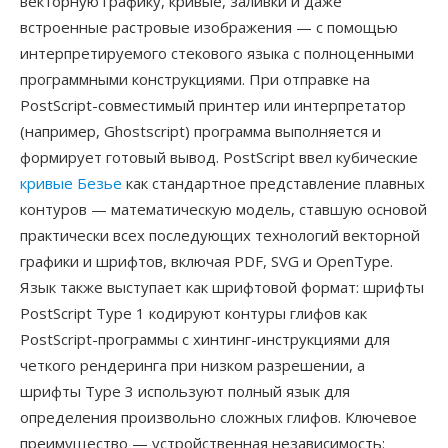
векторную графику, кривые, заливки и даже
встроенные растровые изображения — с помощью
интерпретируемого стекового языка с полноценными
программными конструкциями. При отправке на
PostScript-совместимый принтер или интерпретатор
(например, Ghostscript) программа выполняется и
формирует готовый вывод. PostScript ввел кубические
кривые Безье
как стандартное представление плавных
контуров — математическую модель, ставшую основой
практически всех последующих технологий векторной
графики и шрифтов, включая PDF, SVG и OpenType.
Язык также выступает как шрифтовой формат: шрифты
PostScript Type 1 кодируют контуры глифов как
PostScript-программы с хинтинг-инструкциями для
четкого рендеринга при низком разрешении, а
шрифты Type 3 используют полный язык для
определения произвольно сложных глифов. Ключевое
преимущество — устройственная независимость: