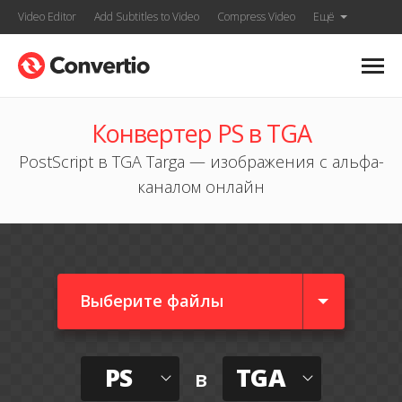
Video Editor
Add Subtitles to Video
Compress Video
Ещё
Конвертер PS в TGA
PostScript в TGA Targa — изображения с альфа-
каналом онлайн
Выберите файлы
PS
TGA
в