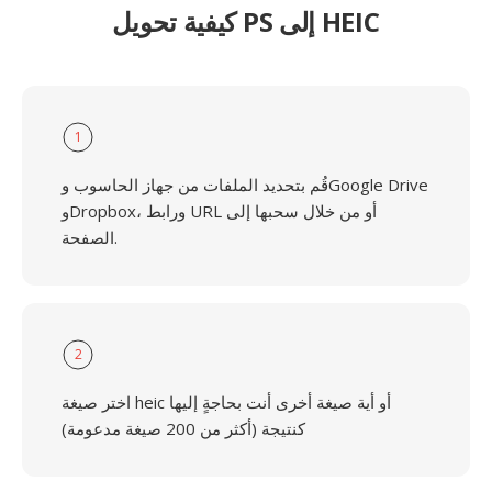
كيفية تحويل PS إلى HEIC
1
قُم بتحديد الملفات من جهاز الحاسوب وGoogle Drive
وDropbox، ورابط URL أو من خلال سحبها إلى
الصفحة.
2
اختر صيغة heic أو أية صيغة أخرى أنت بحاجةٍ إليها
كنتيجة (أكثر من 200 صيغة مدعومة)