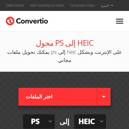
المزيد
Compress Video
Add Subtitles to Video
Video Editor
محول PS إلى HEIC
يمكنك تحويل ملفات ps إلى heic على الإنترنت وبشكل
مجاني
اختر الملفات
PS
HEIC
إلى