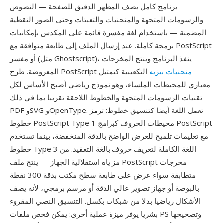
برنامج كامل يصف المظهر الدقيق للصفحة — النصوص
والرسومات المتجهة والمنحنيات والتعبئات وحتى الصور النقطية
المضمنة — باستخدام لغة مفسرة قائمة على المكدس بإمكانيات
برمجة كاملة. عند إرسال الملف إلى طابعة متوافقة مع PostScript
أو مفسر (مثل Ghostscript)، ينفذ البرنامج وينتج المخرجات
منحنيات بيزيه
التكعيبية كتمثيل
المعروضة. طرح PostScript
معياري للمحيطات الملساء، وهو نموذج رياضي أصبح الأساس لكل
تقنيات الرسومات المتجهة والخطوط اللاحقة تقريبا بما في ذلك
PDF وSVG وOpenType. تعمل اللغة أيضا كتنسيق خطوط: ترمز
خطوط PostScript Type 1 محيطات الحروف كبرامج PostScript
مع تعليمات تلميح للعرض الواضح بالدقة المنخفضة، بينما تستخدم
خطوط Type 3 اللغة الكاملة لتعريف حروف بالغة التعقيد. من
مزاياه استقلالية الجهاز — ينتج ملف PostScript مخرجات
متطابقة سواء عرض على طابعة سطح مكتب بدقة 300 نقطة
بالبوصة أو جهاز تصوير عالي الدقة أو مرسم برمجي، لأنه يصف
الأشكال رياضيا بدلا من شبكات بكسل. التنسيق النصي المقروء
بشريا يوفر ميزة عملية أخرى: يمكن فحص ملفات PS وتصحيحها