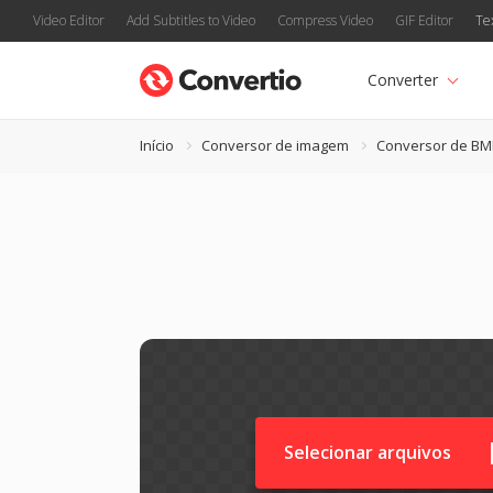
Video Editor
Add Subtitles to Video
Compress Video
GIF Editor
Te
Converter
Início
Conversor de imagem
Conversor de BM
Selecionar arquivos