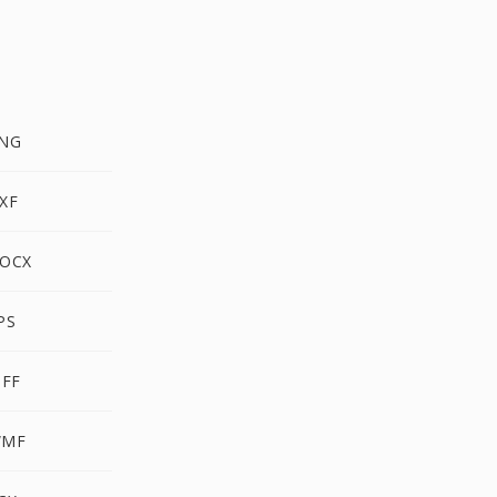
PNG
XF
DOCX
PS
IFF
WMF