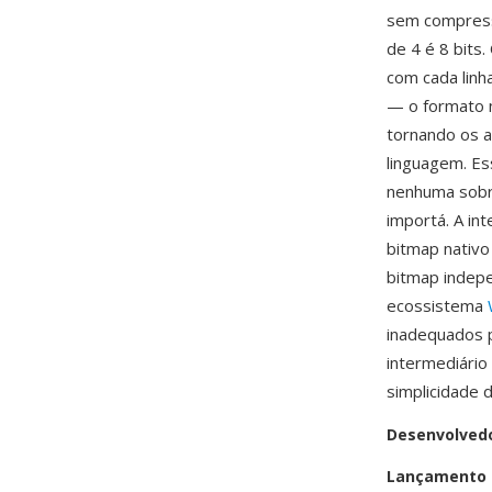
sem compress
de 4 é 8 bits
com cada linh
— o formato n
tornando os a
linguagem. E
nenhuma sobre
importá. A in
bitmap nativo
bitmap indepe
ecossistema
inadequados p
intermediári
simplicidade 
Desenvolved
Lançamento i