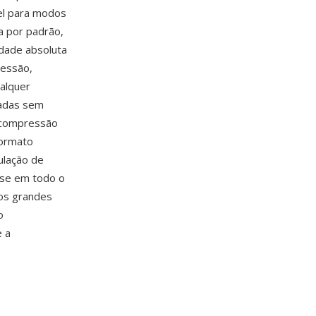
el para modos
a por padrão,
idade absoluta
ressão,
alquer
zadas sem
escompressão
formato
ulação de
sse em todo o
os grandes
o
 a