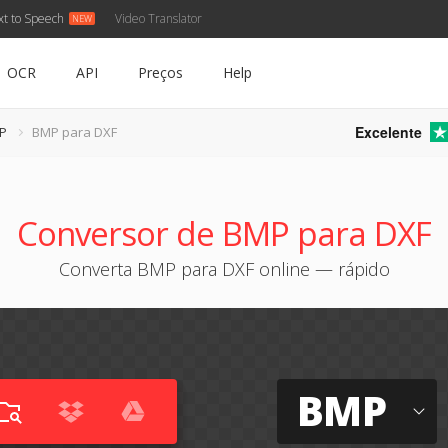
xt to Speech
Video Translator
OCR
API
Preços
Help
Excelente
P
BMP para DXF
Conversor de BMP para DXF
Converta BMP para DXF online — rápido
BMP