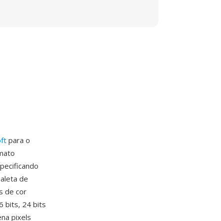
ft
para o
rmato
pecificando
aleta de
s de cor
 bits, 24 bits
na pixels