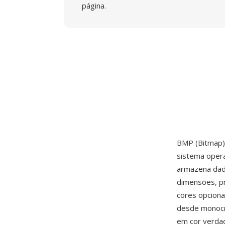
página.
BMP (Bitmap)
sistema oper
armazena dado
dimensões, p
cores opciona
desde monocro
em cor verdad