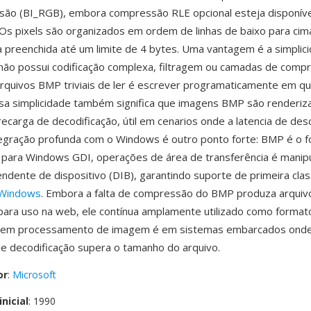
ão (BI_RGB), embora compressão RLE opcional esteja disponív
. Os pixels são organizados em ordem de linhas de baixo para cim
a preenchida até um limite de 4 bytes. Uma vantagem é a simplic
ão possui codificação complexa, filtragem ou camadas de comp
rquivos BMP triviais de ler é escrever programaticamente em qu
ssa simplicidade também significa que imagens BMP são renderi
carga de decodificação, útil em cenarios onde a latencia de d
tegração profunda com o Windows é outro ponto forte: BMP é o 
 para Windows GDI, operações de área de transferência é manip
ndente de dispositivo (DIB), garantindo suporte de primeira cla
Windows
. Embora a falta de compressão do BMP produza arquiv
ara uso na web, ele contínua amplamente utilizado como format
o em processamento de imagem é em sistemas embarcados onde
de decodificação supera o tamanho do arquivo.
or
:
Microsoft
nicial
: 1990