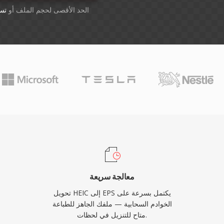
أسقِط الملفات هنا. 1 GB الحد الأقصى لحجم الملف أو
تس
معالجة سريعة
تحويل HEIC إلى EPS يكتمل بسرعة على
الخوادم السحابية — ملفك الجاهز للطباعة
متاح للتنزيل في لحظات.