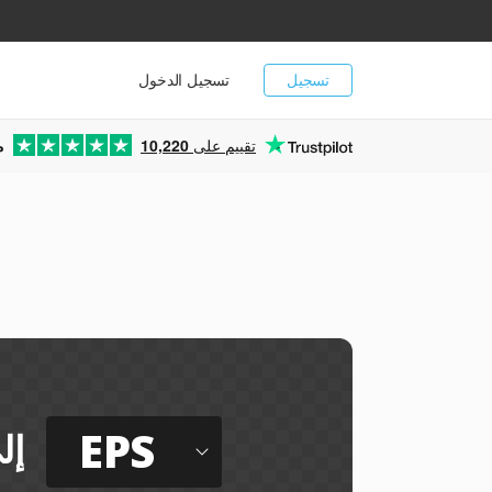
تسجيل
تسجيل الدخول
تقييم على
10,220
م
EPS
إل