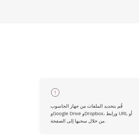
1
قُم بتحديد الملفات من جهاز الحاسوب
وGoogle Drive وDropbox، ورابط URL أو
من خلال سحبها إلى الصفحة.