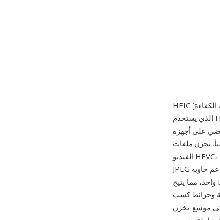
الذي يستخدم HEVC (H.265) كمرمّز ضغط الصور. اعتمدت Apple تنسيق HEIC كتنسيق الصور
iP وiPad بدءاً من iOS 11 في سبتمبر 2017، ليحل محل JPEG للصور
وتوغرافية المضغوطة بوضع الترميز داخل الإطار لمرمّز
الفيديو HEVC، الذي يطبق تقنيات تنبؤ وتحويل وترميز إنتروبيا متطورة تحقق ضغطاً أفضل بنحو 50% من
JPEG عند جودة بصرية مكافئة. تدعم حاوية ISOBMFF (تنسيق وسائط قاعدة ISO) صوراً متعددة في ملف
واحد، مما يتيح Live Photos (صورة ثابتة مع مقطع فيديو قصير) وتسلسلات الالتقاط المتتابع وخرائط
لشاشات المتوافقة بعرض نطاق
ضاً قنوات ألفا وصوراً مساعدة لميزات التصوير الحسابي (بيانات عمق