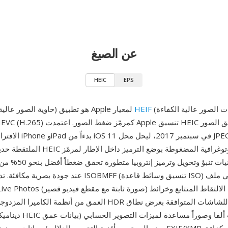
عن الصيغ
HEIC
EPS
(تنسيق ملفات الصور عالية الكفاءة)
HEIF
HEIC (حاوية الصور عالية الكفاءة) هو تطبيق Apple لمعيار
الافتراضي على أجهزة hone
الملتقطة حديثاً. تخزن ملفات HEIC الصور الف
العمق من أنظمة الكاميرا المزدوجة وخرائط كسب HDR التي تسمح ل
ديناميكي موسع. يخزن HEIC أي