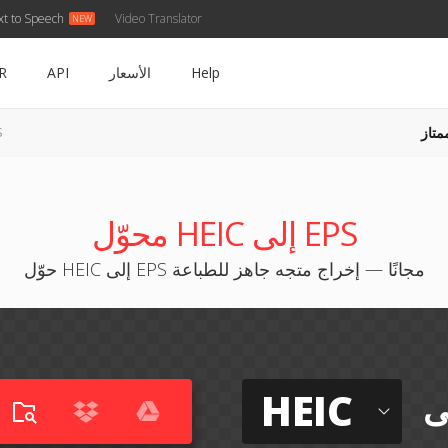
xt to Speech
Video Translator
Help
الأسعار
API
R
متاز
IC
محوّل HEIC إلى EPS
حوّل HEIC إلى EPS مجانًا — إخراج متجه جاهز للطباعة
HEIC
ى