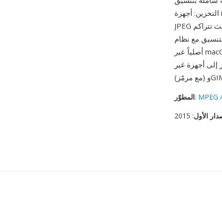
 من أبرز مزاياه كفاءة
التخزين: أجهزة iPhone التي تلتقط بتنسيق HEIC تستخدم نحو نصف مساحة التخزين مقارنة بالتقاط
JPEG المكافئ دون فقدان جودة مرئي، وهي ميزة مهمة على الأجهزة ذات التخزين المحدود حيث تتراكم
 قوة رئيسية أخرى — ملفات HEIC مدعومة
HE أيضاً بواسطة Windows 10/11
MPEG /
:
المطوّر
دار الأول
: 2015