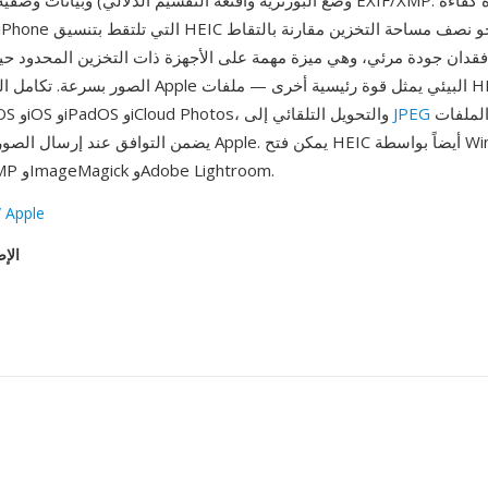
وضع البورتريه وأقنعة التقسيم الدلالي) وبيانات وصفية شاملة بتنسيق EXIF/XMP.
الصور بسرعة. تكامل التنسيق مع نظام Apple البيئي يمثل
عند مشاركة الملفات
JPEG
أصلياً عبر macOS وiOS وiPadOS وiCloud Photos، والتحويل التلقائي إلى
يضمن التوافق عند إرسال الصور إلى أجهزة غير Apple. يمكن فتح IC
(مع مرمّز) وGIMP وImageMagick وAdobe Lightroom.
 Apple
الإص