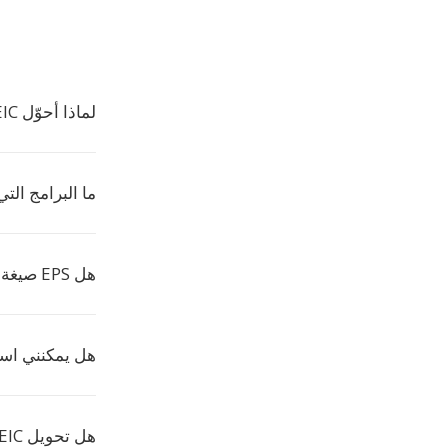
لماذا أحوّل HEIC إلى EPS؟
ما البرامج التي تف
هل EPS صيغة متجهة؟
هل يمكنني استخدام EPS في تخط
هل تحويل HEIC إلى EPS مجاني؟