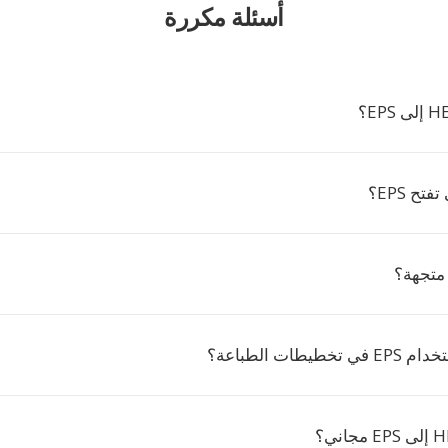
أسئلة مكررة
تح EPS؟
يطات الطباعة؟