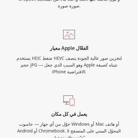
صورة صورة.
معيار Apple الفعّال
يستخدم HEIC ضغط HEVC لتخزين صور عالية الجودة بنصف
حجم JPG — وهو السبب الذي جعل Apple تتبناه كصيغة
iPhone الافتراضية.
يعمل في كل مكان
حوّل من أي جهاز — حاسوب Windows أو Mac أو هاتف
Android أو Chromebook. المحوّل المبني على المتصفح لا
يُقيّده نظام تشغيل.