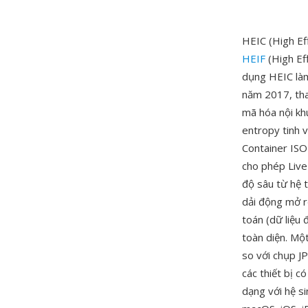
HEIC (High Eff
HEIF
(High Ef
dụng HEIC làm
năm 2017, tha
mã hóa nội kh
entropy tinh 
Container ISO
cho phép Live
độ sâu từ hệ 
dải động mở r
toán (dữ liệu
toàn diện. Mộ
so với chụp J
các thiết bị c
dạng với hệ s