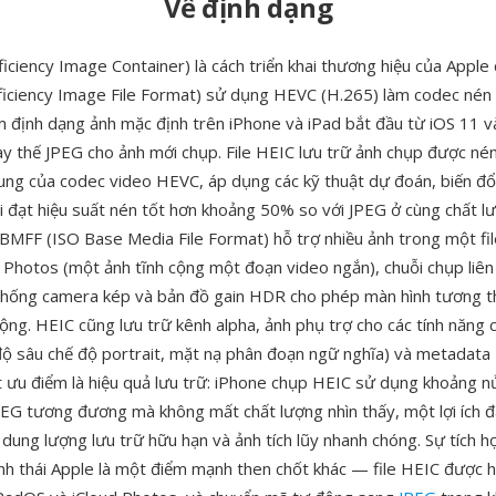
Về định dạng
iciency Image Container) là cách triển khai thương hiệu của Apple 
ficiency Image File Format) sử dụng HEVC (H.265) làm codec nén 
 định dạng ảnh mặc định trên iPhone và iPad bắt đầu từ iOS 11 v
y thế JPEG cho ảnh mới chụp. File HEIC lưu trữ ảnh chụp được né
ung của codec video HEVC, áp dụng các kỹ thuật dự đoán, biến đổ
vi đạt hiệu suất nén tốt hơn khoảng 50% so với JPEG ở cùng chất lư
BMFF (ISO Base Media File Format) hỗ trợ nhiều ảnh trong một fil
 Photos (một ảnh tĩnh cộng một đoạn video ngắn), chuỗi chụp liên
thống camera kép và bản đồ gain HDR cho phép màn hình tương t
ộng. HEIC cũng lưu trữ kênh alpha, ảnh phụ trợ cho các tính năng 
 độ sâu chế độ portrait, mặt nạ phân đoạn ngữ nghĩa) và metadat
t ưu điểm là hiệu quả lưu trữ: iPhone chụp HEIC sử dụng khoảng 
PEG tương đương mà không mất chất lượng nhìn thấy, một lợi ích đ
ó dung lượng lưu trữ hữu hạn và ảnh tích lũy nhanh chóng. Sự tích h
inh thái Apple là một điểm mạnh then chốt khác — file HEIC được h