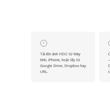
1
Tải lên ảnh HEIC từ Máy
C
tính, iPhone, hoặc lấy từ
—
Google Drive, Dropbox hay
D
URL.
c