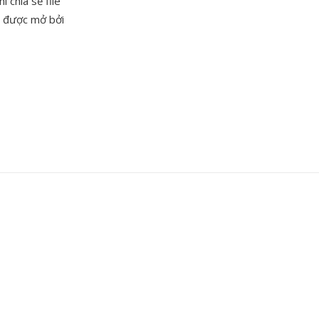
i chia sẻ file
ể được mở bởi