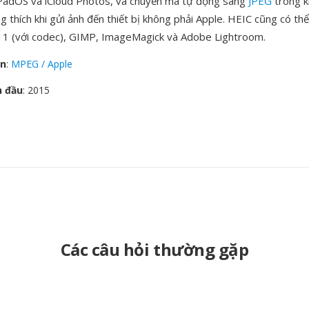
PadOS và iCloud Photos, và chuyển mã tự động sang
JPEG
trong kh
 thích khi gửi ảnh đến thiết bị không phải Apple. HEIC cũng có th
1 (với codec), GIMP, ImageMagick và Adobe Lightroom.
ển
:
MPEG / Apple
n đầu
: 2015
Các câu hỏi thường gặp