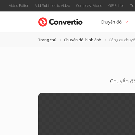
Video Editor
Add Subtitles to Video
Compress Video
GIF Editor
Te
Chuyển đổi
Trang chủ
Chuyển đổi hình ảnh
Công cụ chuyể
Chuyển đổ