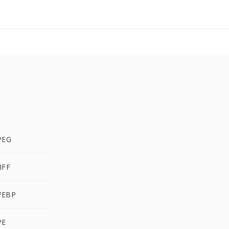
PEG
IFF
WEBP
PE