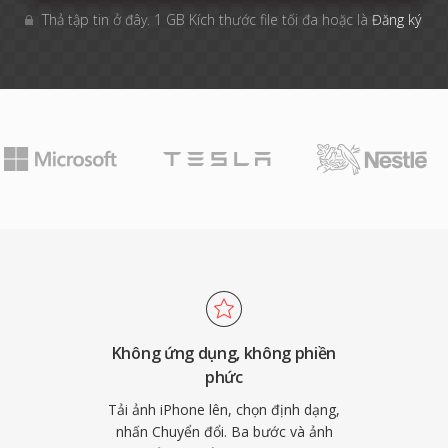
Thả tập tin ở đây. 1 GB Kích thước file tối đa hoặc là
Đăng ký
Không ứng dụng, không phiền
phức
Tải ảnh iPhone lên, chọn định dạng,
nhấn Chuyển đổi. Ba bước và ảnh