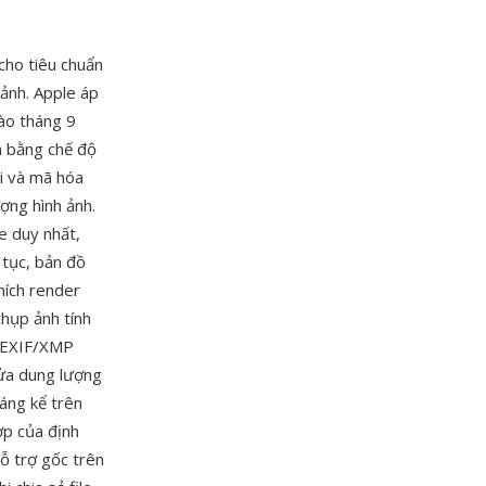
cho tiêu chuẩn
ảnh. Apple áp
ào tháng 9
n bằng chế độ
i và mã hóa
ợng hình ảnh.
e duy nhất,
 tục, bản đồ
hích render
chụp ảnh tính
a EXIF/XMP
nửa dung lượng
áng kể trên
ợp của định
ỗ trợ gốc trên