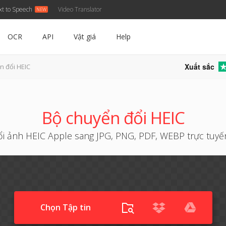
xt to Speech
Video Translator
OCR
API
Vật giá
Help
Xuất sắc
n đổi HEIC
Bộ chuyển đổi HEIC
i ảnh HEIC Apple sang JPG, PNG, PDF, WEBP trực tuyế
Chọn Tập tin