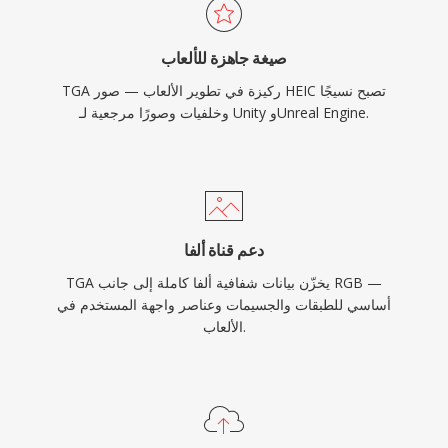
صيغة جاهزة للألعاب
TGA ركيزة في تطوير الألعاب — صور HEIC تصبح نسيجًا
وخلفيات وصورًا مرجعية لـ Unity وUnreal Engine.
دعم قناة ألفا
TGA يخزّن بيانات شفافية ألفا كاملة إلى جانب RGB —
أساسي للطبقات والجسيمات وعناصر واجهة المستخدم في
الألعاب.