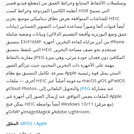
مقطع فيديو قصير) وتسلسلات الالتقاط المتتابع وخرائط العمق من
أنظمة الكاميرا المزدوجة وخرائط كسب HDR التي تسمح
للشاشات المتوافقة بعرض نطاق ديناميكي موسع. يخزن HEIC
أيضاً قنوات ألفا وصوراً مساعدة لميزات التصوير الحسابي (بيانات
عمق وضع البورتريه وأقنعة التقسيم الدلالي) وبيانات وصفية شاملة
بتنسيق EXIF/XMP. من أبرز مزاياه كفاءة التخزين: أجهزة iPhone
التي تلتقط بتنسيق HEIC تستخدم نحو نصف مساحة التخزين
مقارنة بالتقاط JPEG المكافئ دون فقدان جودة مرئي، وهي ميزة
مهمة على الأجهزة ذات التخزين المحدود حيث تتراكم الصور
بسرعة. تكامل التنسيق مع نظام Apple البيئي يمثل قوة رئيسية
أخرى — ملفات HEIC مدعومة أصلياً عبر macOS وiOS وiPadOS
عند مشاركة
JPEG
وiCloud Photos، والتحويل التلقائي إلى
الملفات يضمن التوافق عند إرسال الصور إلى أجهزة غير Apple.
يمكن فتح HEIC أيضاً بواسطة Windows 10/11 (مع مرمّز)
وGIMP وImageMagick وAdobe Lightroom.
MPEG / Apple
:
المطوّر