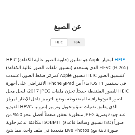
عن الصيغ
HEIC
TGA
HEIF
HEIC (حاوية الصور عالية الكفاءة) هو تطبيق Apple لمعيار
(تنسيق ملفات الصور عالية الكفاءة) الذي يستخدم HEVC (H.265)
كمرمّز ضغط الصور. اعتمدت Apple تنسيق HEIC كتنسيق الصور
الافتراضي على أجهزة iPhone وiPad بدءاً من iOS 11 في سبتمبر
2017، ليحل محل JPEG للصور الملتقطة حديثاً. تخزن ملفات HEIC
الصور الفوتوغرافية المضغوطة بوضع الترميز داخل الإطار لمرمّز
الفيديو HEVC، الذي يطبق تقنيات تنبؤ وتحويل وترميز إنتروبيا
متطورة تحقق ضغطاً أفضل بنحو 50% من JPEG عند جودة بصرية
مكافئة. تدعم حاوية ISOBMFF (تنسيق وسائط قاعدة ISO) صوراً
متعددة في ملف واحد، مما يتيح Live Photos (صورة ثابتة مع