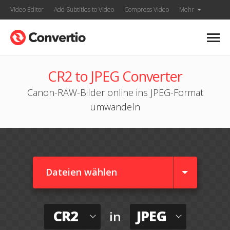
Video Editor
Add Subtitles to Video
Compress Video
Mehr
CR2 to JPEG Converter
Canon-RAW-Bilder online ins JPEG-Format
umwandeln
Dateien wählen
CR2
JPEG
in