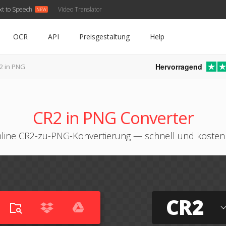
xt to Speech
Video Translator
OCR
API
Preisgestaltung
Help
Hervorragend
2 in PNG
CR2 in PNG Converter
line CR2-zu-PNG-Konvertierung — schnell und kosten
CR2