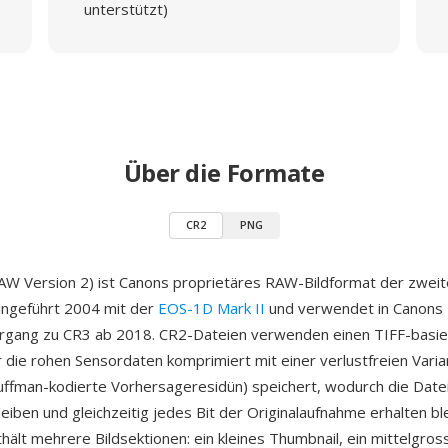
unterstützt)
Über die Formate
CR2
PNG
W Version 2) ist Canons proprietäres RAW-Bildformat der zwei
ingeführt 2004 mit der
EOS-1D Mark II
und verwendet in Canons
rgang zu CR3 ab 2018. CR2-Dateien verwenden einen TIFF-basie
r die rohen Sensordaten komprimiert mit einer verlustfreien Vari
ffman-kodierte Vorhersageresidün) speichert, wodurch die Dat
eiben und gleichzeitig jedes Bit der Originalaufnahme erhalten ble
hält mehrere Bildsektionen: ein kleines Thumbnail, ein mittelgro