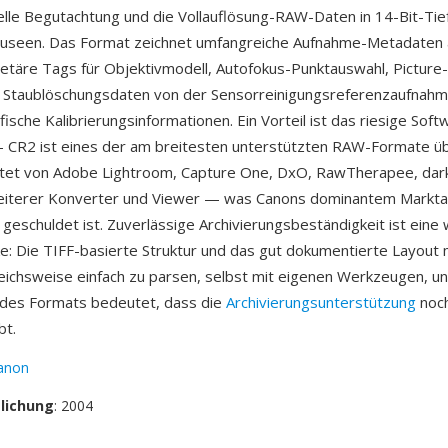
elle Begutachtung und die Vollauflösung-RAW-Daten in 14-Bit-Tie
useen. Das Format zeichnet umfangreiche Aufnahme-Metadaten a
etäre Tags für Objektivmodell, Autofokus-Punktauswahl, Picture-
, Staublöschungsdaten von der Sensorreinigungsreferenzaufnah
sche Kalibrierungsinformationen. Ein Vorteil ist das riesige Soft
CR2 ist eines der am breitesten unterstützten RAW-Formate ü
itet von Adobe Lightroom, Capture One, DxO, RawTherapee, dar
iterer Konverter und Viewer — was Canons dominantem Markta
geschuldet ist. Zuverlässige Archivierungsbeständigkeit ist eine
ke: Die TIFF-basierte Struktur und das gut dokumentierte Layou
eichsweise einfach zu parsen, selbst mit eigenen Werkzeugen, un
 des Formats bedeutet, dass die
Archivierungsunterstützung
noch
bt.
anon
tlichung
: 2004