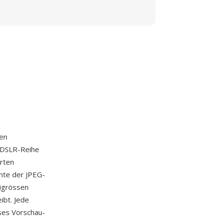
ten
 DSLR-Reihe
rten
ante der JPEG-
eigrössen
ibt. Jede
sses Vorschau-