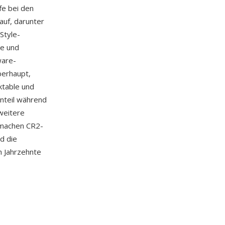
fe bei den
uf, darunter
Style-
me und
ware-
berhaupt,
ktable und
nteil während
 weitere
t machen CR2-
d die
 Jahrzehnte