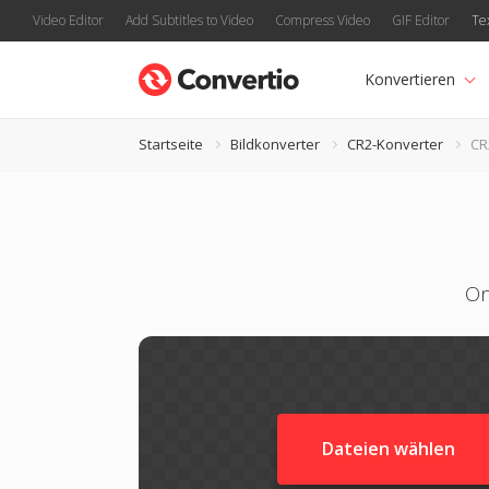
Video Editor
Add Subtitles to Video
Compress Video
GIF Editor
Te
Konvertieren
Startseite
Bildkonverter
CR2-Konverter
CR
On
Dateien wählen