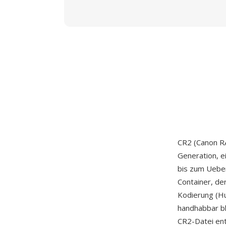
CR2 (Canon RA
Generation, e
bis zum Uebe
Container, de
Kodierung (Hu
handhabbar bl
CR2-Datei ent