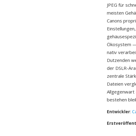
JPEG für schn
meisten Gehä
Canons propri
Einstellungen
gehäusespezifi
Ökosystem — 
nativ verarbe
Dutzenden we
der DSLR-Ära 
zentrale Stär
Dateien vergl
Allgegenwart
bestehen blei
Entwickler
:
C
Erstveröffen