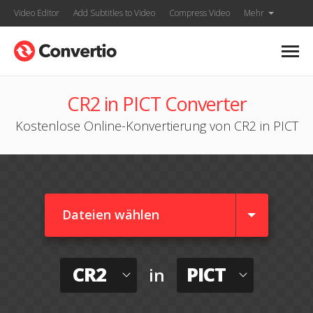
Video Editor
Add Subtitles to Video
Compress Video
Mehr
CR2 in PICT Converter
Kostenlose Online-Konvertierung von CR2 in PICT
Dateien wählen
CR2
PICT
in