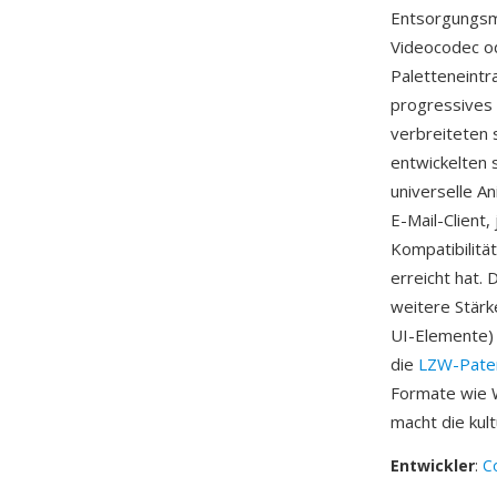
Entsorgungsme
Videocodec od
Paletteneintr
progressives
verbreiteten 
entwickelten 
universelle A
E-Mail-Client
Kompatibilitä
erreicht hat.
weitere Stärk
UI-Elemente) 
die
LZW-Pate
Formate wie W
macht die kult
Entwickler
:
C