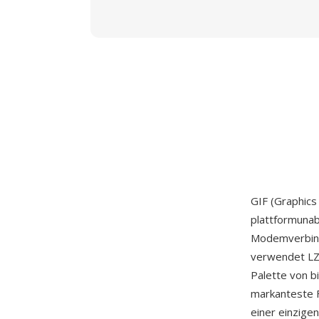
GIF (Graphics
plattformunab
Modemverbind
verwendet LZW
Palette von b
markanteste F
einer einzige