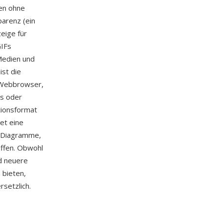
en ohne
parenz (ein
eige für
GIFs
Medien und
ist die
m Webbrowser,
cs oder
tionsformat
et eine
, Diagramme,
effen. Obwohl
nd neuere
 bieten,
rsetzlich.