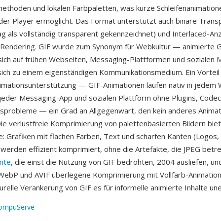
thoden und lokalen Farbpaletten, was kurze Schleifenanimation
er Player ermöglicht. Das Format unterstützt auch binäre Trans
ag als vollständig transparent gekennzeichnet) und Interlaced-Anz
 Rendering. GIF wurde zum Synonym für Webkultur — animierte 
sich auf frühen Webseiten, Messaging-Plattformen und sozialen 
sich zu einem eigenständigen Kommunikationsmedium. Ein Vorteil 
nimationsunterstützung — GIF-Animationen laufen nativ in jede
, jeder Messaging-App und sozialen Plattform ohne Plugins, Code
tsprobleme — ein Grad an Allgegenwart, den kein anderes Anima
 Die verlustfreie Komprimierung von palettenbasierten Bildern biet
e: Grafiken mit flachen Farben, Text und scharfen Kanten (Logos
werden effizient komprimiert, ohne die Artefakte, die JPEG betr
nte
, die einst die Nutzung von GIF bedrohten, 2004 ausliefen, u
ebP und AVIF überlegene Komprimierung mit Vollfarb-Animation
urelle Verankerung von GIF es für informelle animierte Inhalte une
ompuServe