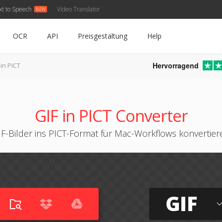
xt to Speech
Video Translator
OCR
API
Preisgestaltung
Help
Hervorragend
 in PICT
GIF in PICT Converter
IF-Bilder ins PICT-Format für Mac-Workflows konvertier
GIF