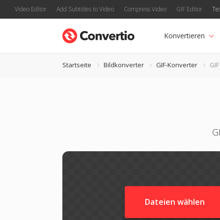
Video Editor
Add Subtitles to Video
Compress Video
GIF Editor
Te
Konvertieren
Startseite
Bildkonverter
GIF-Konverter
GIF
G
Dateien wählen