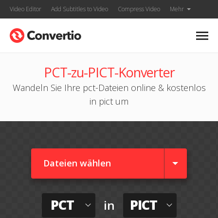
Video Editor
Add Subtitles to Video
Compress Video
Mehr
PCT-zu-PICT-Konverter
Wandeln Sie Ihre pct-Dateien online & kostenlos
in pict um
Dateien wählen
PCT
PICT
in