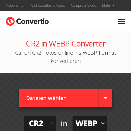
Video Editor
Add Subtitles to Video
Compress Video
Mehr
CR2 in WEBP Converter
Canon CR2-Fotos online ins WEBP-Format
konvertieren
Dateien wählen
CR2
WEBP
in