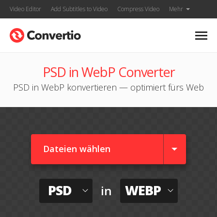
Video Editor
Add Subtitles to Video
Compress Video
Mehr
PSD in WebP Converter
PSD in WebP konvertieren — optimiert fürs Web
Dateien wählen
PSD
WEBP
in