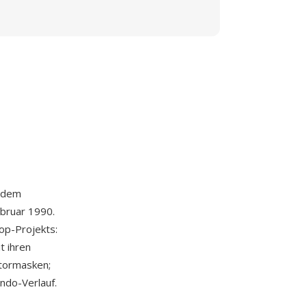
 dem
ebruar 1990.
op-Projekts:
t ihren
tormasken;
Undo-Verlauf.