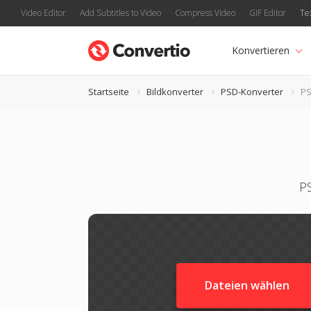
Video Editor
Add Subtitles to Video
Compress Video
GIF Editor
Te
Konvertieren
Startseite
Bildkonverter
PSD-Konverter
PS
PS
Dateien wählen