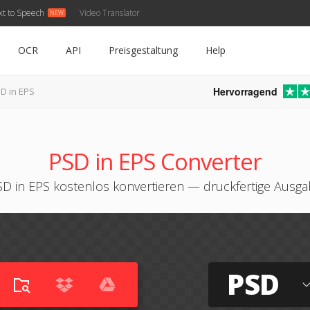
xt to Speech
Video Translator
OCR
API
Preisgestaltung
Help
Hervorragend
D in EPS
PSD in EPS Converter
D in EPS kostenlos konvertieren — druckfertige Ausg
PSD