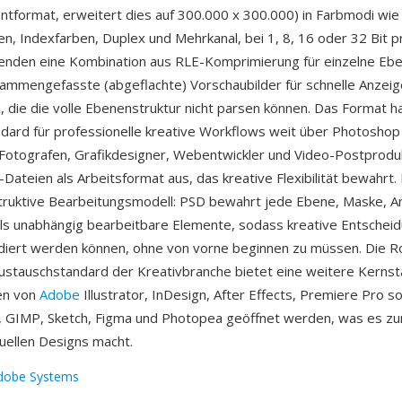
tformat, erweitert dies auf 300.000 x 300.000) in Farbmodi wi
en, Indexfarben, Duplex und Mehrkanal, bei 1, 8, 16 oder 32 Bit p
enden eine Kombination aus RLE-Komprimierung für einzelne Eb
ammengefasste (abgeflachte) Vorschaubilder für schnelle Anzeig
die die volle Ebenenstruktur nicht parsen können. Das Format h
dard für professionelle kreative Workflows weit über Photoshop
Fotografen, Grafikdesigner, Webentwickler und Video-Postprodu
ateien als Arbeitsformat aus, das kreative Flexibilität bewahrt. E
truktive Bearbeitungsmodell: PSD bewahrt jede Ebene, Maske, 
als unabhängig bearbeitbare Elemente, sodass kreative Entschei
idiert werden können, ohne von vorne beginnen zu müssen. Die Ro
ustauschstandard der Kreativbranche bietet eine weitere Kerns
en von
Adobe
Illustrator, InDesign, After Effects, Premiere Pro s
o, GIMP, Sketch, Figma und Photopea geöffnet werden, was es zu
suellen Designs macht.
dobe Systems