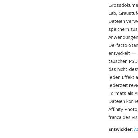
Grossdokumen
Lab, Graustuf
Dateien verw
speichern zus
Anwendungen, 
De-facto-Stan
entwickelt — 
tauschen PSD-D
das nicht-des
jeden Effekt 
jederzeit rev
Formats als A
Dateien könn
Affinity Phot
franca des vi
Entwickler
:
A