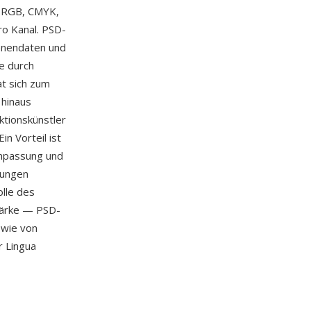
e RGB, CMYK,
ro Kanal. PSD-
enendaten und
e durch
at sich zum
 hinaus
ktionskünstler
in Vorteil ist
Anpassung und
dungen
lle des
tärke — PSD-
owie von
r Lingua